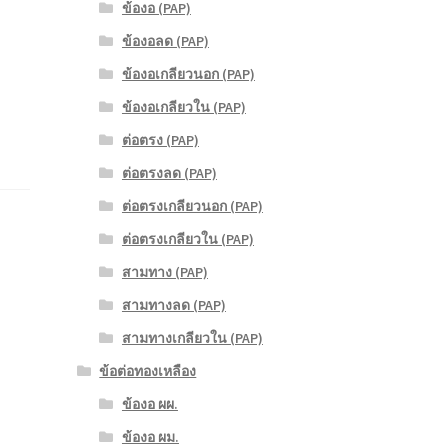
ข้องอ (PAP)
ข้องอลด (PAP)
ข้องอเกลียวนอก (PAP)
ข้องอเกลียวใน (PAP)
ต่อตรง (PAP)
ต่อตรงลด (PAP)
ต่อตรงเกลียวนอก (PAP)
ต่อตรงเกลียวใน (PAP)
สามทาง (PAP)
สามทางลด (PAP)
สามทางเกลียวใน (PAP)
ข้อต่อทองเหลือง
ข้องอ ผผ.
ข้องอ ผม.