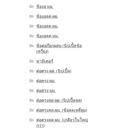
ข้องอ มม.
ข้องอลด ผผ.
ข้องอลด ผม.
ข้องอลด มม.
ข้อต่อก๊อกผสม (นิปเปิ้ลข้อ
เหวี่ยง)
ขามิเตอร์
ต่อตรง ผผ. (นิปเปิ้ล)
ต่อตรง ผม.
ต่อตรง มม.
ต่อตรงลด ผผ. (นิปเปิ้ลลด)
ต่อตรงลด ผม. (ข้อลดเหลี่ยม)
ต่อตรงลด ผม. (เกลียวในใหญ่
กว่า)