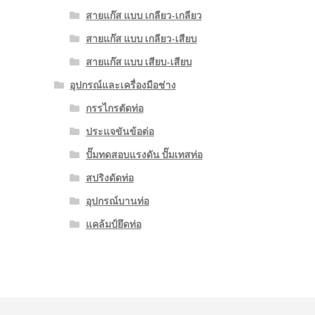
สายแก๊ส แบบ เกลียว-เกลียว
สายแก๊ส แบบ เกลียว-เสียบ
สายแก๊ส แบบ เสียบ-เสียบ
อุปกรณ์และเครื่องมือช่าง
กรรไกรตัดท่อ
ประแจขันข้อต่อ
ปั๊มทดสอบแรงดัน ปั๊มเทสท่อ
สปริงดัดท่อ
อุปกรณ์บานท่อ
แคล้มป์ยึดท่อ