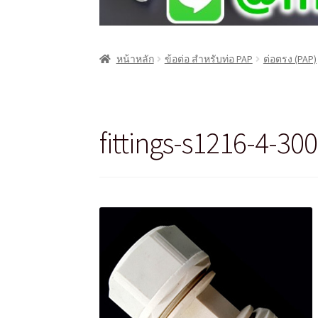
หน้าหลัก
ข้อต่อ สำหรับท่อ PAP
ต่อตรง (PAP)
fittings-s1216-4-300