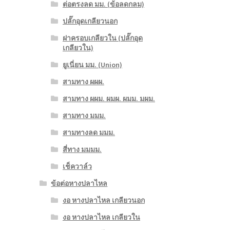
ต่อตรงลด มม. (ข้อลดกลม)
ปลั๊กอุดเกลียวนอก
ฝาครอบเกลียวใน (ปลั๊กอุด
เกลียวใน)
ยูเนี่ยน มม. (Union)
สามทาง ผผผ.
สามทาง ผผม. ผมผ. ผมม. มผม.
สามทาง มมม.
สามทางลด มมม.
สี่ทาง มมมม.
เช็ควาล์ว
ข้อต่อหางปลาไหล
งอ หางปลาไหล เกลียวนอก
งอ หางปลาไหล เกลียวใน