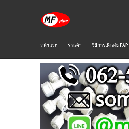
Skip
Skip
to
to
navigation
content
หน้าแรก
ร้านค้า
วิธีการเดินท่อ PAP