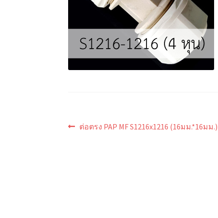
แนะแนว
Previous
ต่อตรง PAP MF S1216x1216 (16มม.*16มม.)
post:
เรื่อง