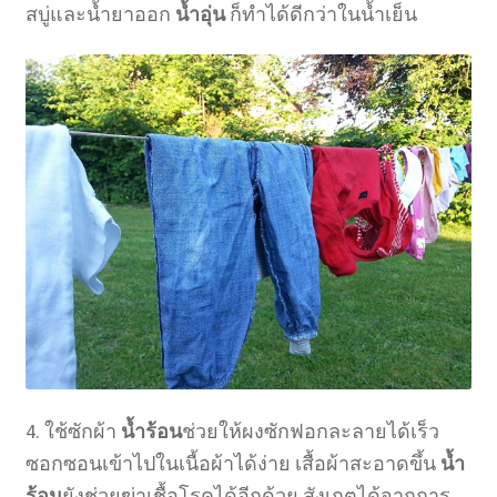
สบู่และน้ำยาออก
น้ำอุ่น
ก็ทำได้ดีกว่าในน้ำเย็น
4. ใช้ซักผ้า
น้ำร้อน
ช่วยให้ผงซักฟอกละลายได้เร็ว
ซอกซอนเข้าไปในเนื้อผ้าได้ง่าย เสื้อผ้าสะอาดขึ้น
น้ำ
ร้อน
ยังช่วยฆ่าเชื้อโรคได้อีกด้วย สังเกตได้จากการ