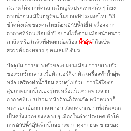
สังเกตได้จากที่คนส่วนใหญ่ในประเททศนั้น ๆ ก็ยัง
อาบน้ำอุ่นแม้ในฤดูร้อน ในขณะที่ประเทศไทย วิถี
ชีวิตดั้งเดิมของคนไทยนิยม
อาบน้ำเย็น
เนื่องจาก
อากาศที่ร้อนเกือบทั้งปี อย่างไรก็ตาม เมื่อหน้าหนาว
มาถึง หรือในวันที่ฝนตกต่อเนื่อง
น้ำอุ่น
ก็ถือเป็น
สวรรค์ของหลาย ๆ คนเลยทีเดียว
ปัจจุบัน การขยายตัวของชุมชนเมือง การขยายตัว
ของชนชั้นกลาง เมื่อติดแอร์ก็จะติด
เครื่องทำน้ำอุ่น
หรือ
เครื่องทำน้ำร้อน
ควบคู่ไปด้วย การใส่ใจต่อ
สุขภาพมากขึ้นของผู้คน หรือแม้แต่ผลพวงจาก
อากาศที่แปรปรวน หน้าร้อนก็ร้อนจัด หน้าหนาวก็
หนาวยะเยือกกว่าแต่ก่อน สังเกตจากข่าวที่มีหิมะตก
เป็นครั้งแรกของหลาย ๆ เมืองในต่างประเทศ ทำให้
การ
อาบน้ำอุ่น
เพิ่มขึ้นอย่างมาก ดูจากยอดขายของ