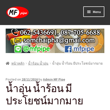
Skip
Skip
Menu
to
to
navigation
content
หน้าแรก
ร้านค้า
วิธีการเดินท่อ PAP
หน้าหลัก
น้ำร้อน น้ำอุ่น
น้ำอุ่น น้ำร้อน มีประโยชน์มากมาย
บทความ
วิธีการสั่งซื้อ
Posted on
28/11/2016
by
Admin MF Pipe
น้ำอุ่น น้ำร้อน มี
แจ้งชำระเงิน
ประโยชน์มากมาย
ติดต่อเรา