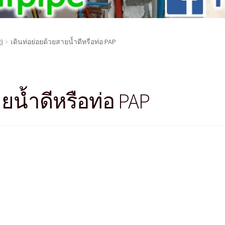
2)
เดินท่อย่อยด้วยสายน้ำดีหรือท่อ PAP
ยน้ำดีหรือท่อ PAP