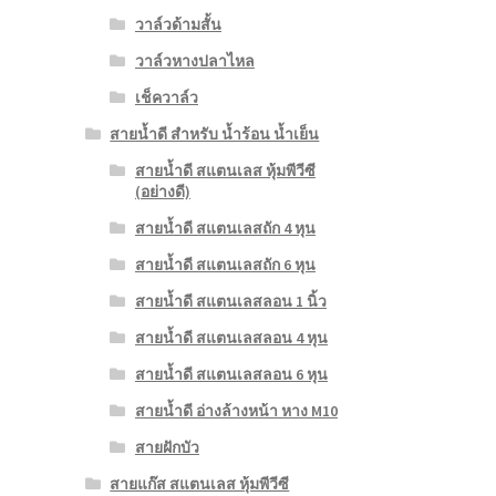
วาล์วด้ามสั้น
วาล์วหางปลาไหล
เช็ควาล์ว
สายน้ำดี สำหรับ น้ำร้อน น้ำเย็น
สายน้ำดี สแตนเลส หุ้มพีวีซี
(อย่างดี)
สายน้ำดี สแตนเลสถัก 4 หุน
สายน้ำดี สแตนเลสถัก 6 หุน
สายน้ำดี สแตนเลสลอน 1 นิ้ว
สายน้ำดี สแตนเลสลอน 4 หุน
สายน้ำดี สแตนเลสลอน 6 หุน
สายน้ำดี อ่างล้างหน้า หาง M10
สายฝักบัว
สายแก๊ส สแตนเลส หุ้มพีวีซี