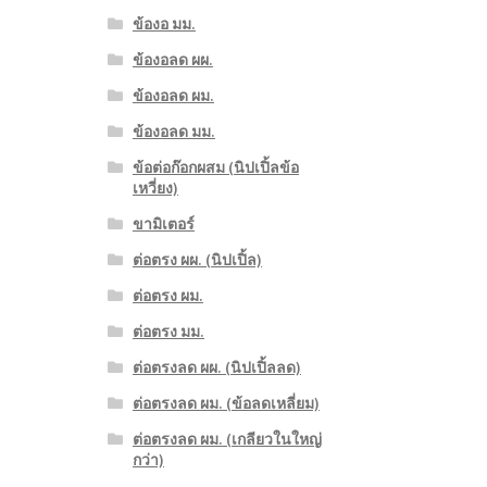
ข้องอ มม.
ข้องอลด ผผ.
ข้องอลด ผม.
ข้องอลด มม.
ข้อต่อก๊อกผสม (นิปเปิ้ลข้อ
เหวี่ยง)
ขามิเตอร์
ต่อตรง ผผ. (นิปเปิ้ล)
ต่อตรง ผม.
ต่อตรง มม.
ต่อตรงลด ผผ. (นิปเปิ้ลลด)
ต่อตรงลด ผม. (ข้อลดเหลี่ยม)
ต่อตรงลด ผม. (เกลียวในใหญ่
กว่า)