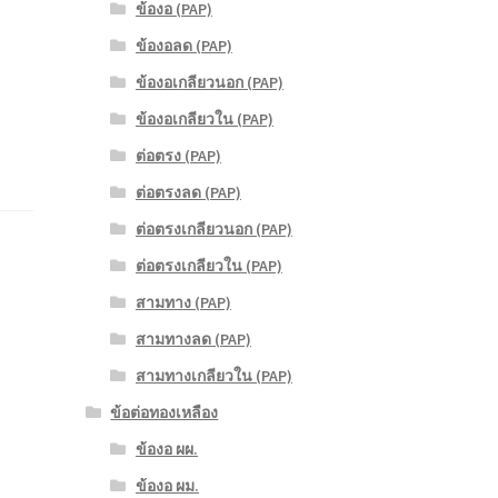
ข้องอ (PAP)
ข้องอลด (PAP)
ข้องอเกลียวนอก (PAP)
ข้องอเกลียวใน (PAP)
ต่อตรง (PAP)
ต่อตรงลด (PAP)
ต่อตรงเกลียวนอก (PAP)
ต่อตรงเกลียวใน (PAP)
สามทาง (PAP)
สามทางลด (PAP)
สามทางเกลียวใน (PAP)
ข้อต่อทองเหลือง
ข้องอ ผผ.
ข้องอ ผม.