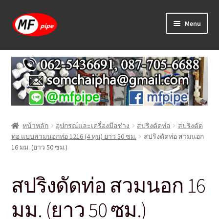
Skip
Skip
Menu
to
to
navigation
content
หน้าแรก
ร้านค้า
วิธีการเดินท่อ PAP
หน้าหลัก
อุปกรณ์และเครื่องมือช่าง
สปริงดัดท่อ
สปริงดัด
บทความ
ท่อ แบบสวมนอกท่อ 1216 (4 หุน) ยาว 50 ซม.
สปริงดัดท่อ สวมนอก
16 มม. (ยาว 50 ซม.)
วิธีการสั่งซื้อ
สปริงดัดท่อ สวมนอก 16
แจ้งชำระเงิน
มม. (ยาว 50 ซม.)
ติดต่อเรา