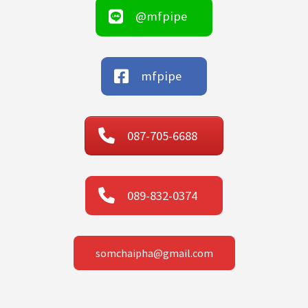
@mfpipe
mfpipe
087-705-6688
089-832-0374
somchaipha@gmail.com