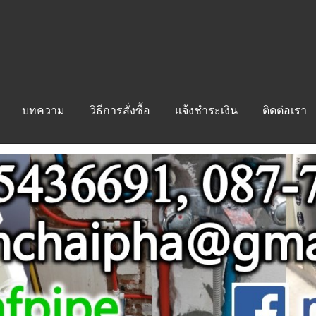
บทความ
วิธีการสั่งซื้อ
แจ้งชำระเงิน
ติดต่อเรา