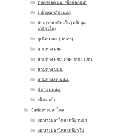
ต่อตรงลด มม. (ข้อลดกลม)
ปลั๊กอุดเกลียวนอก
ฝาครอบเกลียวใน (ปลั๊กอุด
เกลียวใน)
ยูเนี่ยน มม. (Union)
สามทาง ผผผ.
สามทาง ผผม. ผมผ. ผมม. มผม.
สามทาง มมม.
สามทางลด มมม.
สี่ทาง มมมม.
เช็ควาล์ว
ข้อต่อหางปลาไหล
งอ หางปลาไหล เกลียวนอก
งอ หางปลาไหล เกลียวใน