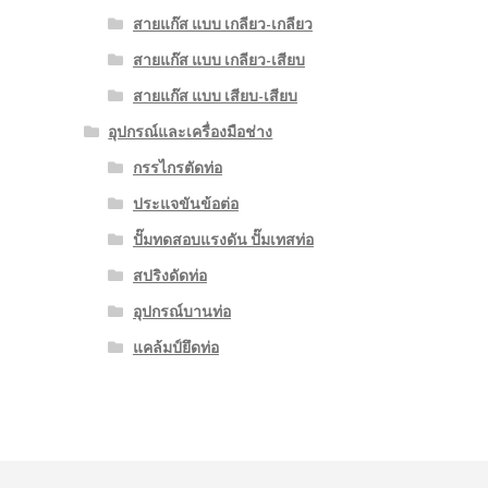
สายแก๊ส แบบ เกลียว-เกลียว
สายแก๊ส แบบ เกลียว-เสียบ
สายแก๊ส แบบ เสียบ-เสียบ
อุปกรณ์และเครื่องมือช่าง
กรรไกรตัดท่อ
ประแจขันข้อต่อ
ปั๊มทดสอบแรงดัน ปั๊มเทสท่อ
สปริงดัดท่อ
อุปกรณ์บานท่อ
แคล้มป์ยึดท่อ