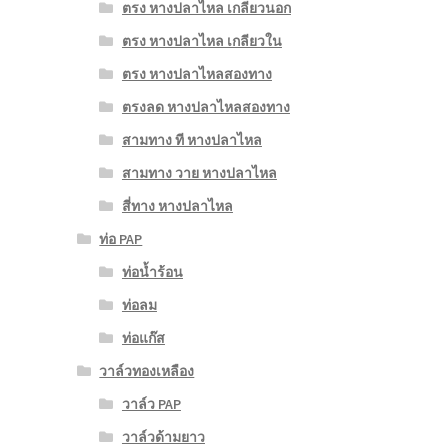
ตรง หางปลาไหล เกลียวนอก
ตรง หางปลาไหล เกลียวใน
ตรง หางปลาไหลสองทาง
ตรงลด หางปลาไหลสองทาง
สามทาง ที หางปลาไหล
สามทาง วาย หางปลาไหล
สี่ทาง หางปลาไหล
ท่อ PAP
ท่อน้ำร้อน
ท่อลม
ท่อแก๊ส
วาล์วทองเหลือง
วาล์ว PAP
วาล์วด้ามยาว