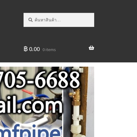
ค้นหา:
ค้นหา
฿
0.00
0 items