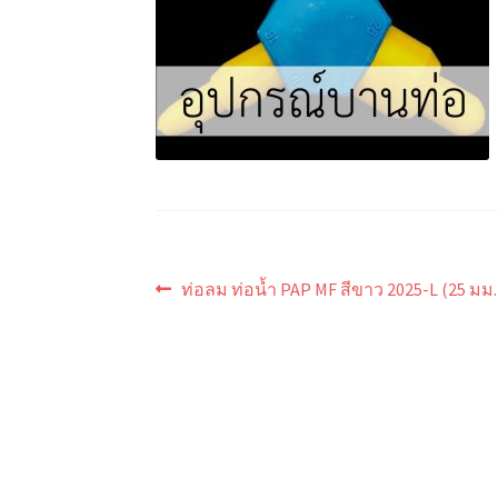
แนะแนว
Previous
ท่อลม ท่อน้ำ PAP MF สีขาว 2025-L (25 มม.)
post:
เรื่อง