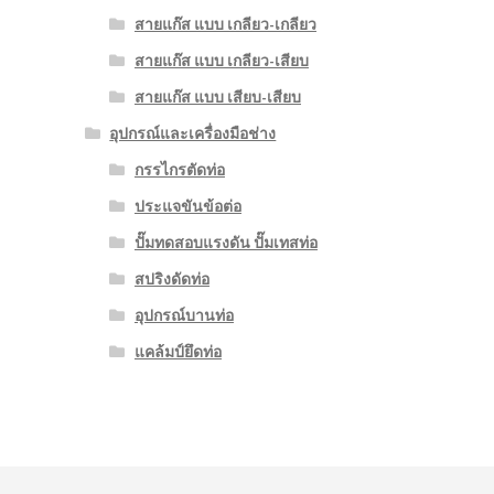
สายแก๊ส แบบ เกลียว-เกลียว
สายแก๊ส แบบ เกลียว-เสียบ
สายแก๊ส แบบ เสียบ-เสียบ
อุปกรณ์และเครื่องมือช่าง
กรรไกรตัดท่อ
ประแจขันข้อต่อ
ปั๊มทดสอบแรงดัน ปั๊มเทสท่อ
สปริงดัดท่อ
อุปกรณ์บานท่อ
แคล้มป์ยึดท่อ