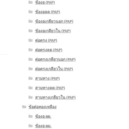
ข้องอ (PAP)
ข้องอลด (PAP)
ข้องอเกลียวนอก (PAP)
ข้องอเกลียวใน (PAP)
ต่อตรง (PAP)
ต่อตรงลด (PAP)
ต่อตรงเกลียวนอก (PAP)
ต่อตรงเกลียวใน (PAP)
สามทาง (PAP)
สามทางลด (PAP)
สามทางเกลียวใน (PAP)
ข้อต่อทองเหลือง
ข้องอ ผผ.
ข้องอ ผม.