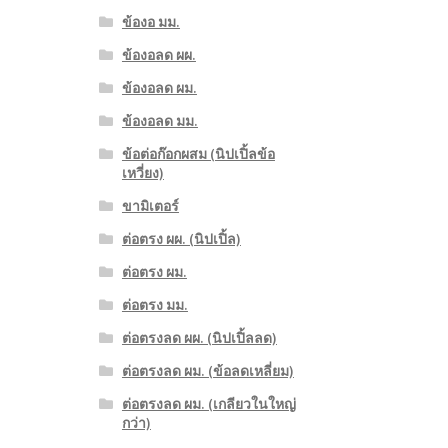
ข้องอ มม.
ข้องอลด ผผ.
ข้องอลด ผม.
ข้องอลด มม.
ข้อต่อก๊อกผสม (นิปเปิ้ลข้อ
เหวี่ยง)
ขามิเตอร์
ต่อตรง ผผ. (นิปเปิ้ล)
ต่อตรง ผม.
ต่อตรง มม.
ต่อตรงลด ผผ. (นิปเปิ้ลลด)
ต่อตรงลด ผม. (ข้อลดเหลี่ยม)
ต่อตรงลด ผม. (เกลียวในใหญ่
กว่า)