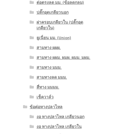
ต่อตรงลด มม. (ข้อลดกลม)
ปลั๊กอุดเกลียวนอก
ฝาครอบเกลียวใน (ปลั๊กอุด
เกลียวใน)
ยูเนี่ยน มม. (Union)
สามทาง ผผผ.
สามทาง ผผม. ผมผ. ผมม. มผม.
สามทาง มมม.
สามทางลด มมม.
สี่ทาง มมมม.
เช็ควาล์ว
ข้อต่อหางปลาไหล
งอ หางปลาไหล เกลียวนอก
งอ หางปลาไหล เกลียวใน