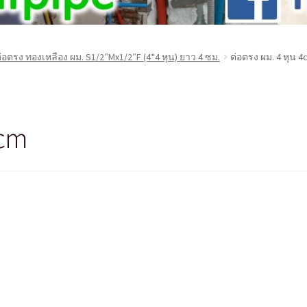
่อตรง ทองเหลือง ผม. S1/2″Mx1/2″F (4*4 หุน) ยาว 4 ซม.
ต่อตรง ผม. 4 หุน 4
4cm