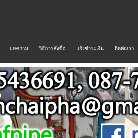
บทความ
วิธีการสั่งซื้อ
แจ้งชำระเงิน
ติดต่อเรา