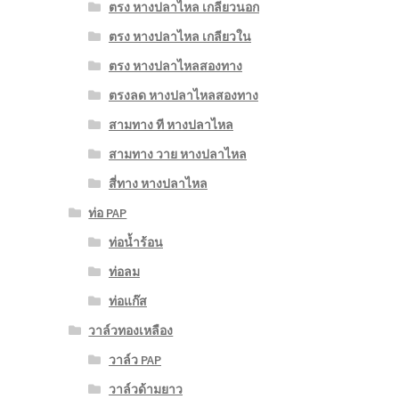
ตรง หางปลาไหล เกลียวนอก
ตรง หางปลาไหล เกลียวใน
ตรง หางปลาไหลสองทาง
ตรงลด หางปลาไหลสองทาง
สามทาง ที หางปลาไหล
สามทาง วาย หางปลาไหล
สี่ทาง หางปลาไหล
ท่อ PAP
ท่อน้ำร้อน
ท่อลม
ท่อแก๊ส
วาล์วทองเหลือง
วาล์ว PAP
วาล์วด้ามยาว