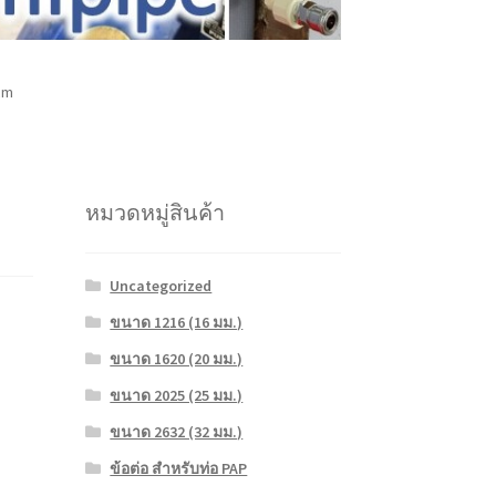
cm
หมวดหมู่สินค้า
Uncategorized
ขนาด 1216 (16 มม.)
ขนาด 1620 (20 มม.)
ขนาด 2025 (25 มม.)
ขนาด 2632 (32 มม.)
ข้อต่อ สำหรับท่อ PAP