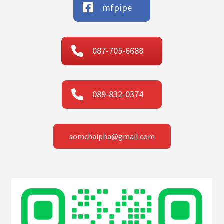
mfpipe
087-705-6688
089-832-0374
somchaipha@gmail.com