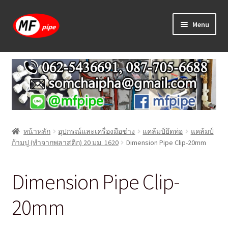
Skip
Skip
Menu
to
to
navigation
content
หน้าแรก
ร้านค้า
วิธีการเดินท่อ PAP
หน้าหลัก
อุปกรณ์และเครื่องมือช่าง
แคล้มป์ยึดท่อ
แคล้มป์
บทความ
ก้ามปู (ทำจากพลาสติก) 20 มม. 1620
Dimension Pipe Clip-20mm
วิธีการสั่งซื้อ
Dimension Pipe Clip-
แจ้งชำระเงิน
20mm
ติดต่อเรา