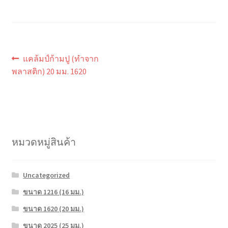
แนะแนว
Previous
แคล้มป์ก้ามปู (ทำจาก
post:
เรื่อง
พลาสติก) 20 มม. 1620
หมวดหมู่สินค้า
Uncategorized
ขนาด 1216 (16 มม.)
ขนาด 1620 (20 มม.)
ขนาด 2025 (25 มม.)