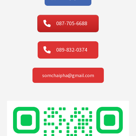
087-705-6688
089-832-0374
somchaipha@gmail.com