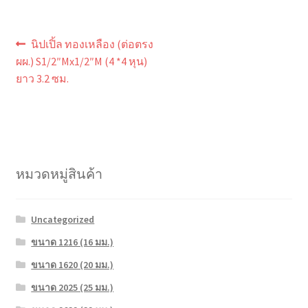
แนะแนว
Previous
นิปเปิ้ล ทองเหลือง (ต่อตรง
post:
เรื่อง
ผผ.) S1/2″Mx1/2″M (4 *4 หุน)
ยาว 3.2 ซม.
หมวดหมู่สินค้า
Uncategorized
ขนาด 1216 (16 มม.)
ขนาด 1620 (20 มม.)
ขนาด 2025 (25 มม.)