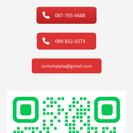
087-705-6688
089-832-0374
somchaipha@gmail.com