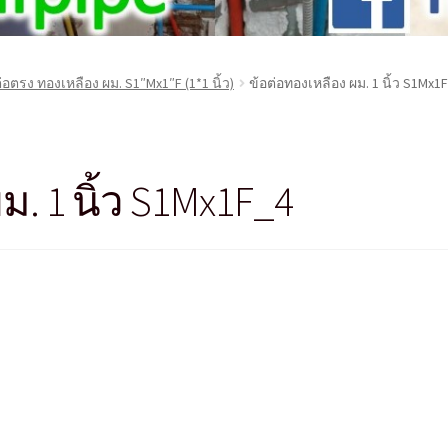
่อตรง ทองเหลือง ผม. S1″Mx1″F (1*1 นิ้ว)
ข้อต่อทองเหลือง ผม. 1 นิ้ว S1Mx1
ม. 1 นิ้ว S1Mx1F_4