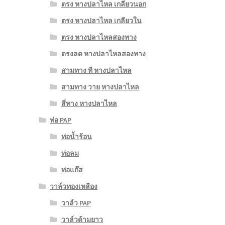
ตรง หางปลาไหล เกลียวนอก
ตรง หางปลาไหล เกลียวใน
ตรง หางปลาไหลสองทาง
ตรงลด หางปลาไหลสองทาง
สามทาง ที หางปลาไหล
สามทาง วาย หางปลาไหล
สี่ทาง หางปลาไหล
ท่อ PAP
ท่อน้ำร้อน
ท่อลม
ท่อแก๊ส
วาล์วทองเหลือง
วาล์ว PAP
วาล์วด้ามยาว