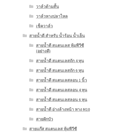
วาล์วด้ามสั้น
วาล์วหางปลาไหล
เช็ควาล์ว
สายน้ำดี สำหรับ น้ำร้อน น้ำเย็น
สายน้ำดี สแตนเลส หุ้มพีวีซี
(อย่างดี)
สายน้ำดี สแตนเลสถัก 4 หุน
สายน้ำดี สแตนเลสถัก 6 หุน
สายน้ำดี สแตนเลสลอน 1 นิ้ว
สายน้ำดี สแตนเลสลอน 4 หุน
สายน้ำดี สแตนเลสลอน 6 หุน
สายน้ำดี อ่างล้างหน้า หาง M10
สายฝักบัว
สายแก๊ส สแตนเลส หุ้มพีวีซี