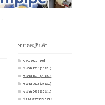
F_4
หมวดหมู่สินค้า
Uncategorized
ขนาด 1216 (16 มม.)
ขนาด 1620 (20 มม.)
ขนาด 2025 (25 มม.)
ขนาด 2632 (32 มม.)
ข้อต่อ สำหรับท่อ PAP