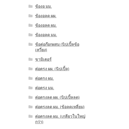
ข้องอ มม.
ข้องอลด ผผ.
ข้องอลด ผม.
ข้องอลด มม.
ข้อต่อก๊อกผสม (นิปเปิ้ลข้อ
เหวี่ยง)
ขามิเตอร์
ต่อตรง ผผ. (นิปเปิ้ล)
ต่อตรง ผม.
ต่อตรง มม.
ต่อตรงลด ผผ. (นิปเปิ้ลลด)
ต่อตรงลด ผม. (ข้อลดเหลี่ยม)
ต่อตรงลด ผม. (เกลียวในใหญ่
กว่า)