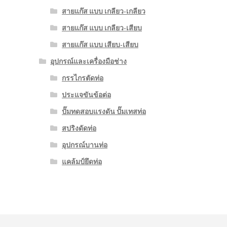
สายแก๊ส แบบ เกลียว-เกลียว
สายแก๊ส แบบ เกลียว-เสียบ
สายแก๊ส แบบ เสียบ-เสียบ
อุปกรณ์และเครื่องมือช่าง
กรรไกรตัดท่อ
ประแจขันข้อต่อ
ปั๊มทดสอบแรงดัน ปั๊มเทสท่อ
สปริงดัดท่อ
อุปกรณ์บานท่อ
แคล้มป์ยึดท่อ