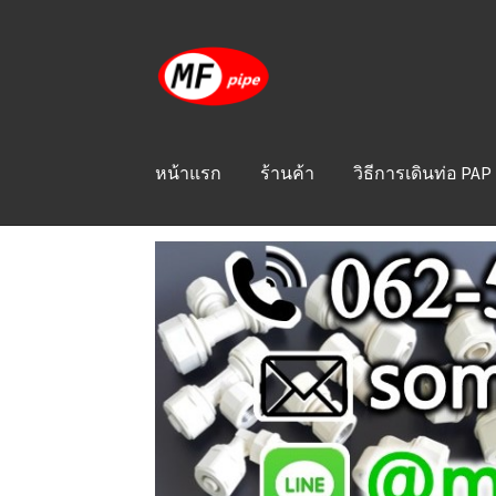
Skip
Skip
to
to
navigation
content
หน้าแรก
ร้านค้า
วิธีการเดินท่อ PAP