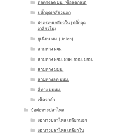
ต่อตรงลด มม. (ข้อลดกลม)
ปลั๊กอุดเกลียวนอก
ฝาครอบเกลียวใน (ปลั๊กอุด
เกลียวใน)
ยูเนี่ยน มม. (Union)
สามทาง ผผผ.
สามทาง ผผม. ผมผ. ผมม. มผม.
สามทาง มมม.
สามทางลด มมม.
สี่ทาง มมมม.
เช็ควาล์ว
ข้อต่อหางปลาไหล
งอ หางปลาไหล เกลียวนอก
งอ หางปลาไหล เกลียวใน