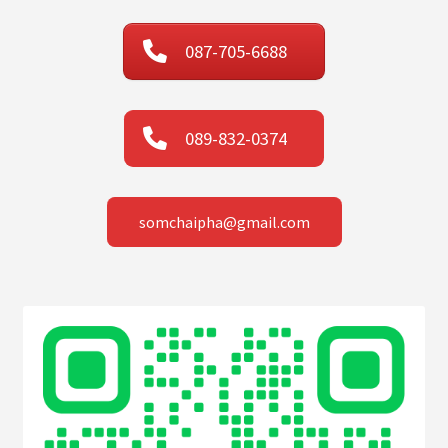
087-705-6688
089-832-0374
somchaipha@gmail.com