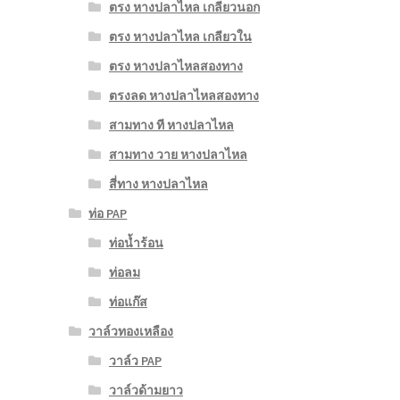
ตรง หางปลาไหล เกลียวนอก
ตรง หางปลาไหล เกลียวใน
ตรง หางปลาไหลสองทาง
ตรงลด หางปลาไหลสองทาง
สามทาง ที หางปลาไหล
สามทาง วาย หางปลาไหล
สี่ทาง หางปลาไหล
ท่อ PAP
ท่อน้ำร้อน
ท่อลม
ท่อแก๊ส
วาล์วทองเหลือง
วาล์ว PAP
วาล์วด้ามยาว