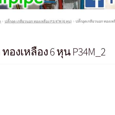
ก
ปลั๊กอุด เกลียวนอก ทองเหลือง P3/4″M (6 หุน)
ปลั๊กอุดเกลียวนอก ทองเหล
 ทองเหลือง 6 หุน P34M_2