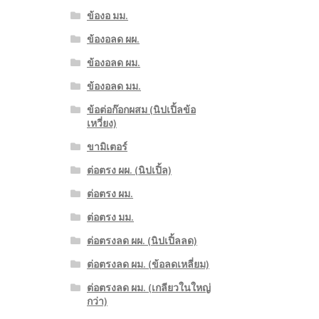
ข้องอ มม.
ข้องอลด ผผ.
ข้องอลด ผม.
ข้องอลด มม.
ข้อต่อก๊อกผสม (นิปเปิ้ลข้อ
เหวี่ยง)
ขามิเตอร์
ต่อตรง ผผ. (นิปเปิ้ล)
ต่อตรง ผม.
ต่อตรง มม.
ต่อตรงลด ผผ. (นิปเปิ้ลลด)
ต่อตรงลด ผม. (ข้อลดเหลี่ยม)
ต่อตรงลด ผม. (เกลียวในใหญ่
กว่า)