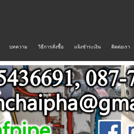
บทความ
วิธีการสั่งซื้อ
แจ้งชำระเงิน
ติดต่อเรา