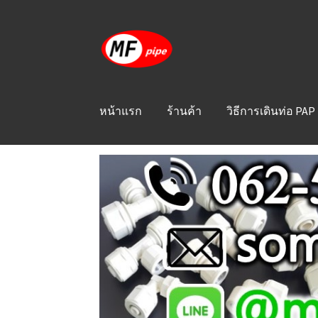
Skip
Skip
to
to
navigation
content
หน้าแรก
ร้านค้า
วิธีการเดินท่อ PAP