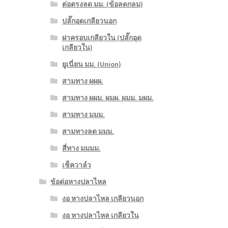
ต่อตรงลด มม. (ข้อลดกลม)
ปลั๊กอุดเกลียวนอก
ฝาครอบเกลียวใน (ปลั๊กอุด
เกลียวใน)
ยูเนี่ยน มม. (Union)
สามทาง ผผผ.
สามทาง ผผม. ผมผ. ผมม. มผม.
สามทาง มมม.
สามทางลด มมม.
สี่ทาง มมมม.
เช็ควาล์ว
ข้อต่อหางปลาไหล
งอ หางปลาไหล เกลียวนอก
งอ หางปลาไหล เกลียวใน