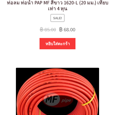
ท่อลม ท่อน้ำ PAP MF สีขาว 1620-L (20 มม.) เทียบ
เท่า 4 หุน
SALE!
฿
85.00
฿
68.00
หยิบใส่ตะกร้า