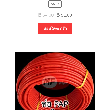
SALE!
฿
64.00
฿
51.00
หยิบใส่ตะกร้า