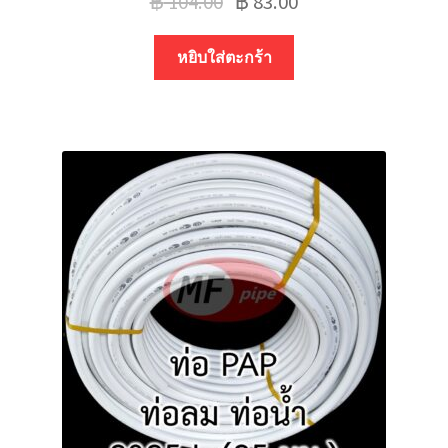
฿
104.00
฿
83.00
หยิบใส่ตะกร้า