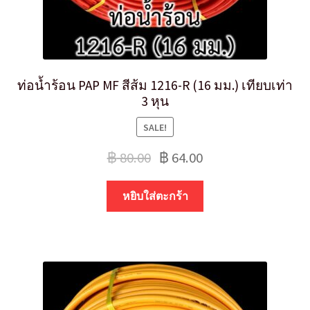
ท่อน้ำร้อน PAP MF สีส้ม 1216-R (16 มม.) เทียบเท่า
3 หุน
SALE!
฿
80.00
฿
64.00
หยิบใส่ตะกร้า