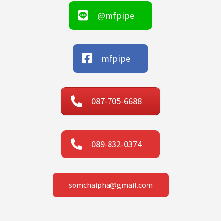
@mfpipe
mfpipe
087-705-6688
089-832-0374
somchaipha@gmail.com