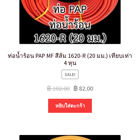
ท่อน้ำร้อน PAP MF สีส้ม 1620-R (20 มม.) เทียบเท่า
4 หุน
SALE!
฿
102.00
฿
82.00
หยิบใส่ตะกร้า