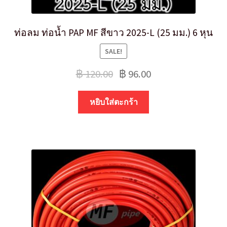
ท่อลม ท่อน้ำ PAP MF สีขาว 2025-L (25 มม.) 6 หุน
SALE!
฿
120.00
฿
96.00
หยิบใส่ตะกร้า