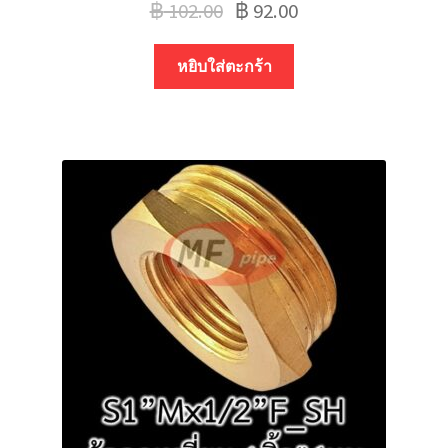
฿
102.00
฿
92.00
หยิบใส่ตะกร้า