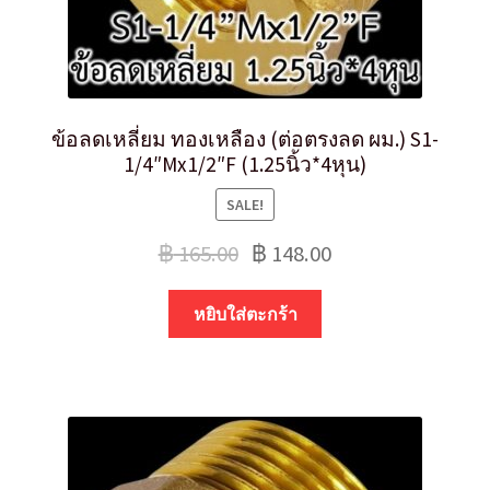
ข้อลดเหลี่ยม ทองเหลือง (ต่อตรงลด ผม.) S1-
1/4″Mx1/2″F (1.25นิ้ว*4หุน)
SALE!
฿
165.00
฿
148.00
หยิบใส่ตะกร้า