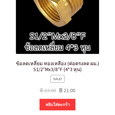
ข้อลดเหลี่ยม ทองเหลือง (ต่อตรงลด ผม.)
S1/2″Mx3/8″F (4*3 หุน)
SALE!
฿
23.00
฿
21.00
หยิบใส่ตะกร้า