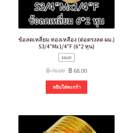
ข้อลดเหลี่ยม ทองเหลือง (ต่อตรงลด ผม.)
S3/4″Mx1/4″F (6*2 หุน)
SALE!
฿
76.00
฿
68.00
หยิบใส่ตะกร้า