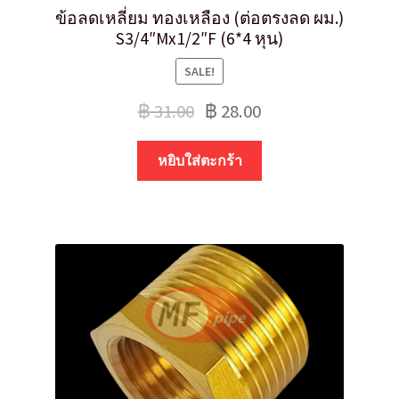
ข้อลดเหลี่ยม ทองเหลือง (ต่อตรงลด ผม.)
S3/4″Mx1/2″F (6*4 หุน)
SALE!
฿
31.00
฿
28.00
หยิบใส่ตะกร้า