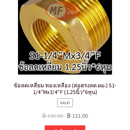
ข้อลดเหลี่ยม ทองเหลือง (ต่อตรงลด ผม.) S1-
1/4″Mx3/4″F (1.25นิ้ว*6หุน)
SALE!
฿
145.00
฿
131.00