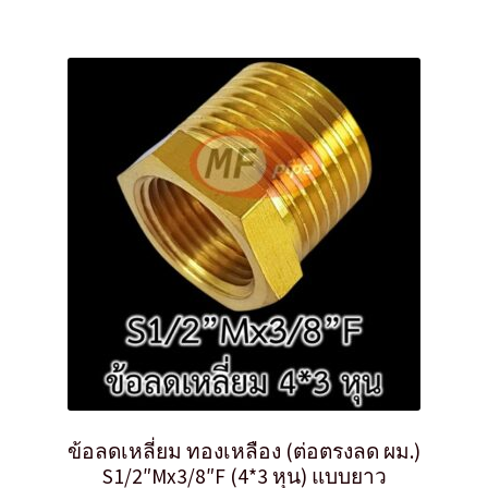
ข้อลดเหลี่ยม ทองเหลือง (ต่อตรงลด ผม.)
S1/2″Mx3/8″F (4*3 หุน) แบบยาว