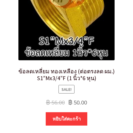
ข้อลดเหลี่ยม ทองเหลือง (ต่อตรงลด ผม.)
S1″Mx3/4″F (1 นิ้ว*6 หุน)
SALE!
฿
56.00
฿
50.00
หยิบใส่ตะกร้า