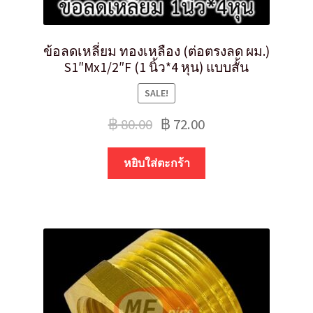
ข้อลดเหลี่ยม ทองเหลือง (ต่อตรงลด ผม.)
S1″Mx1/2″F (1 นิ้ว*4 หุน) แบบสั้น
SALE!
฿
80.00
฿
72.00
หยิบใส่ตะกร้า