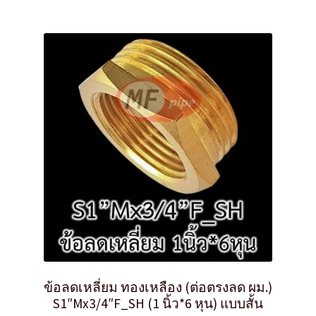
ข้อลดเหลี่ยม ทองเหลือง (ต่อตรงลด ผม.)
S1″Mx3/4″F_SH (1 นิ้ว*6 หุน) แบบสั้น