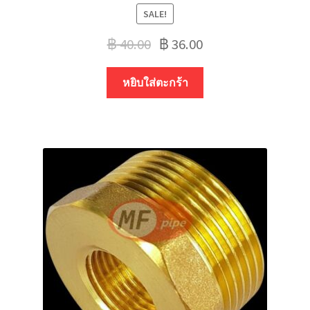
SALE!
฿
40.00
฿
36.00
หยิบใส่ตะกร้า