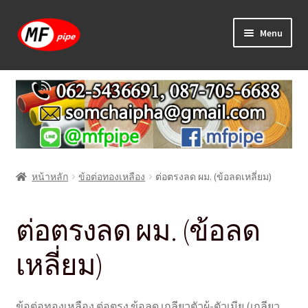
Skip
Skip
Menu
to
to
navigation
content
หน้าแรก
ร้านค้า
วิธีการเดินท่อ PAP
หน้าหลัก
ข้อต่อทองเหลือง
ต่อตรงลด ผม. (ข้อลดเหลี่ยม)
บทความ
วิธีการสั่งซื้อ
ต่อตรงลด ผม. (ข้อลด
แจ้งชำระเงิน
เหลี่ยม)
ติดต่อเรา
ข้อต่อทองเหลือง ต่อตรง ข้อลด เกลียวตัวผู้-ตัวเมีย (เกลียว