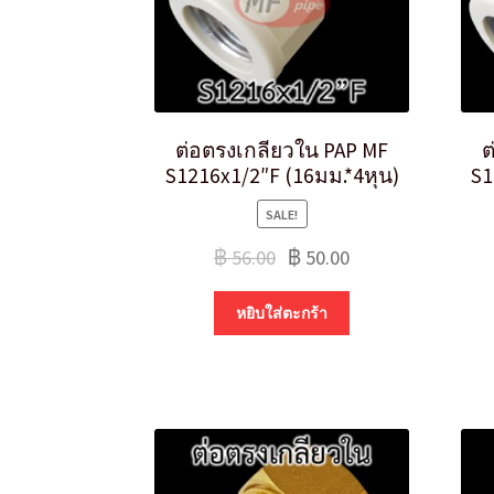
ต่อตรงเกลียวใน PAP MF
ต
S1216x1/2″F (16มม.*4หุน)
S1
SALE!
฿
56.00
฿
50.00
หยิบใส่ตะกร้า