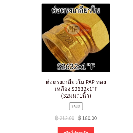
ต่อตรงเกลียวใน PAP ทอง
เหลือง S2632x1″F
(32มม.*1นิ้ว)
SALE!
฿
212.00
฿
180.00
หยิบใส่ตะกร้า