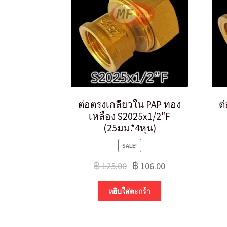
ต่อตรงเกลียวใน PAP ทอง
ต
เหลือง S2025x1/2″F
(25มม.*4หุน)
SALE!
฿
125.00
฿
106.00
หยิบใส่ตะกร้า