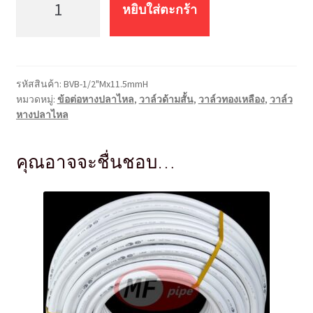
บอล
หยิบใส่ตะกร้า
วาล์ว
(ทอง
เหลือง)
หางปลา
รหัสสินค้า:
BVB-1/2"Mx11.5mmH
ไหล
หมวดหมู่:
ข้อต่อหางปลาไหล
,
วาล์วด้ามสั้น
,
วาล์วทองเหลือง
,
วาล์ว
เกลียว
หางปลาไหล
นอก
BV-
คุณอาจจะชื่นชอบ…
1/2"Mx11.5mmH
ชิ้น