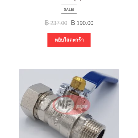
SALE!
฿
237.00
฿
190.00
หยิบใส่ตะกร้า