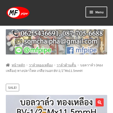
Skip
Skip
Menu
to
to
navigation
content
หน้าแรก
ร้านค้า
วิธีการเดินท่อ PAP
หน้าหลัก
วาล์วทองเหลือง
วาล์วด้ามสั้น
บอลวาล์ว (ทอง
บทความ
เหลือง) หางปลาไหล เกลียวนอก BV-1/2″Mx11.5mmH
วิธีการสั่งซื้อ
SALE!
แจ้งชำระเงิน
ติดต่อเรา