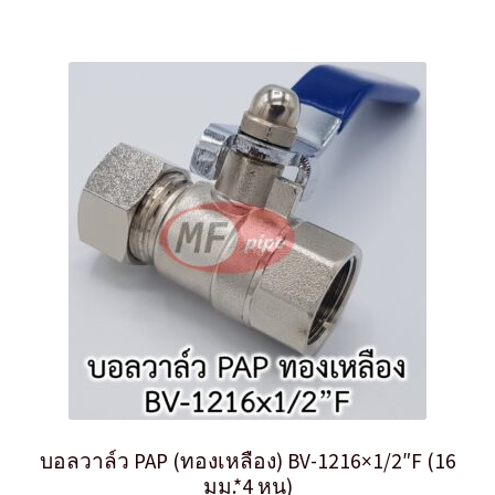
บอลวาล์ว PAP (ทองเหลือง) BV-1216×1/2″F (16
มม.*4 หุน)