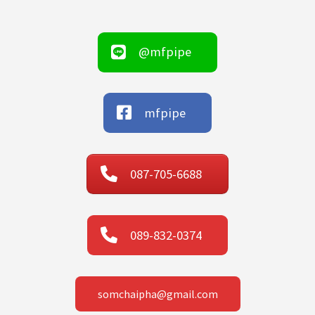
@mfpipe
mfpipe
087-705-6688
089-832-0374
somchaipha@gmail.com