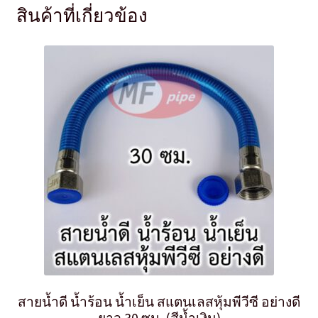
สินค้าที่เกี่ยวข้อง
สายน้ำดี น้ำร้อน น้ำเย็น สแตนเลสหุ้มพีวีซี อย่างดี
ยาว 30 ซม. (สีน้ำเงิน)