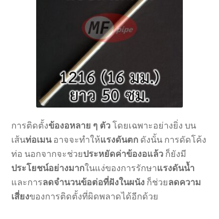
การติดตั้ง
ข้องอหลาย ๆ ตัว
โดยเฉพาะอย่างยิ่ง บน
เส้น
ท่อเมน
อาจจะทำให้
แรงดันตก
ดังนั้น การดัดโค้ง
ท่อ นอกจากจะช่วย
ประหยัดค่าข้องอแล้ว
ก็ยังมี
ประโยชน์อย่างมาก
ในแง่ของการรักษา
แรงดันน้ำ
และการ
ลดจำนวนข้อต่อที่ฝังในผนัง
ก็ช่วย
ลดความ
เสี่ยง
ของการติดตั้งที่ผิดพลาดได้อีกด้วย