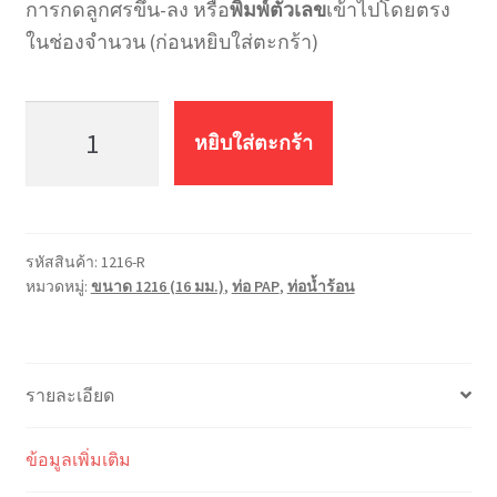
การกดลูกศรขึ้น-ลง หรือ
พิมพ์ตัวเลข
เข้าไปโดยตรง
ในช่องจำนวน (ก่อนหยิบใส่ตะกร้า)
จำนวน
ท่อ
หยิบใส่ตะกร้า
น้ำ
ร้อน
PAP
MF
รหัสสินค้า:
1216-R
สี
หมวดหมู่:
ขนาด 1216 (16 มม.)
,
ท่อ PAP
,
ท่อน้ำร้อน
ส้ม
1216-
R
(16
รายละเอียด
มม.)
เทียบ
ข้อมูลเพิ่มเติม
เท่า