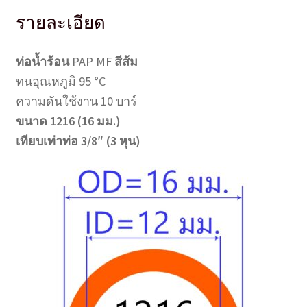
3
รายละเอียด
หุน
ชิ้น
ท่อน้ำร้อน
PAP MF
สีส้ม
ทนอุณหภูมิ 95 °C
ความดันใช้งาน 10 บาร์
ขนาด 1216 (16 มม.)
เทียบเท่าท่อ 3/8″ (3 หุน)