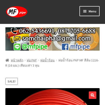
Skip
Skip
Menu
to
to
navigation
content
หน้าแรก
ร้านค้า
วิธีการเดินท่อ PAP
หน้าหลัก
ท่อ PAP
ท่อน้ำร้อน
ท่อน้ำร้อน PAP MF สีส้ม 1216-
บทความ
R (16 มม.) เทียบเท่า 3 หุน
วิธีการสั่งซื้อ
SALE!
แจ้งชำระเงิน
ติดต่อเรา