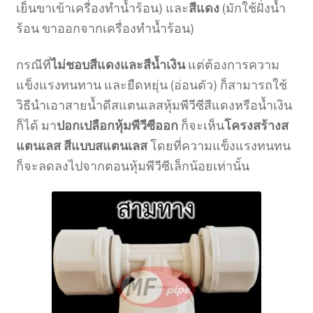
เย็นขาเข้าเครื่องทำน้ำร้อน) และ
สีแดง
(มักใช้ฝั่งน้ำ
ร้อน ขาออกจากเครื่องทำน้ำร้อน)
กรณีที่
ไม่ชอบสีแดงและสีน้ำเงิน
แต่ต้องการความ
แข็งแรงทนทาน และยืดหยุ่น (อ่อนตัว) ก็สามารถใช้
วิธีนำเอาสายน้ำดีสแตนเลสหุ้มพีวีซีสีแดงหรือน้ำเงิน
ก็ได้ มา
ปอกเปลือกหุ้มพีวีซีออก
ก็จะเห็น
โครงสร้างส
แตนเลส สีแบบสแตนเลส
โดยที่ความแข็งแรงทนทน
ก็จะลดลงไปจากตอนหุ้มพีวีซีเล็กน้อยเท่านั้น