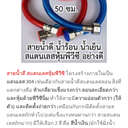
สายน้ำดี สแตนเลสหุ้มพีวีซี
โครงสร้างภายในเป็น
แตนเลส 304
เช่นเดียวกับสายน้ำดีสแตนเลสลอน สิ่งที่
แตกต่างคือ
หัวเกลียวแข็งแรงกว่า ลอนละเอียดกว่า
และหุ้มด้วยพีวีซีนิ่ม
ทำให้สายมี
ความอ่อนตัวกว่า (ให้
ตัว) และติดตั้งง่ายกว่า
เหมือนกับกรณีติดตั้งสายส
แตนเลสถักทั่วไป (แต่แข็งแรงทนทานกว่า สายสแตน
เลสถักมาก) มีให้เลือก 2 สี คือ
สีน้ำเงิน
(มักใช้ฝั่งน้ำ