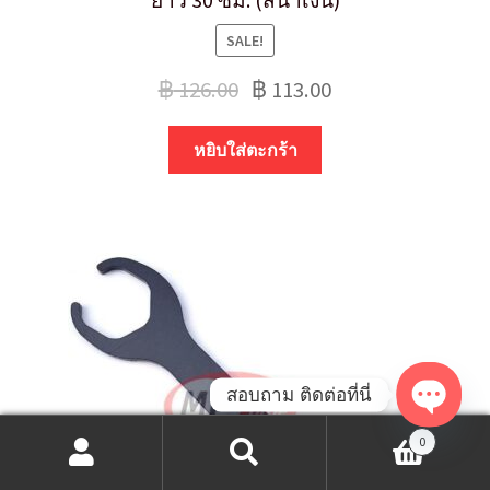
SALE!
฿
126.00
฿
113.00
หยิบใส่ตะกร้า
สอบถาม ติดต่อที่นี่
O
0
ค้นหา:
ค้นหา
p