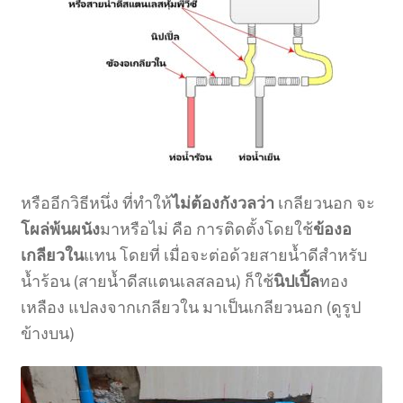
หรืออีกวิธีหนึ่ง ที่ทำให้
ไม่ต้องกังวลว่า
เกลียวนอก จะ
โผล่พ้นผนัง
มาหรือไม่ คือ การติดตั้งโดยใช้
ข้องอ
เกลียวใน
แทน โดยที่ เมื่อจะต่อด้วยสายน้ำดีสำหรับ
น้ำร้อน (สายน้ำดีสแตนเลสลอน) ก็ใช้
นิปเปิ้ล
ทอง
เหลือง แปลงจากเกลียวใน มาเป็นเกลียวนอก (ดูรูป
ข้างบน)