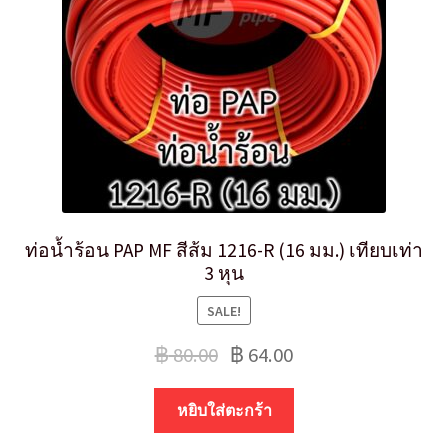
ท่อน้ำร้อน PAP MF สีส้ม 1216-R (16 มม.) เทียบเท่า
3 หุน
SALE!
฿
80.00
฿
64.00
หยิบใส่ตะกร้า