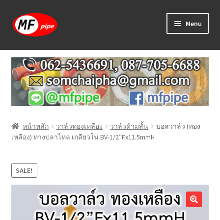
Skip
Skip
Menu
to
to
navigation
content
หน้าแรก
ร้านค้า
วิธีการเดินท่อ PAP
หน้าหลัก
วาล์วทองเหลือง
วาล์วด้ามสั้น
บอลวาล์ว (ทอง
บทความ
เหลือง) หางปลาไหล เกลียวใน BV-1/2″Fx11.5mmH
วิธีการสั่งซื้อ
SALE!
แจ้งชำระเงิน
ติดต่อเรา