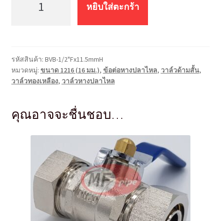
บอล
หยิบใส่ตะกร้า
วาล์ว
(ทอง
เหลือง)
หางปลา
รหัสสินค้า:
BVB-1/2"Fx11.5mmH
ไหล
หมวดหมู่:
ขนาด 1216 (16 มม.)
,
ข้อต่อหางปลาไหล
,
วาล์วด้ามสั้น
,
เกลียว
วาล์วทองเหลือง
,
วาล์วหางปลาไหล
ใน
BV-
คุณอาจจะชื่นชอบ…
1/2"Fx11.5mmH
ชิ้น