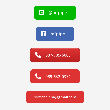
@mfpipe
mfpipe
087-705-6688
089-832-0374
somchaipha@gmail.com