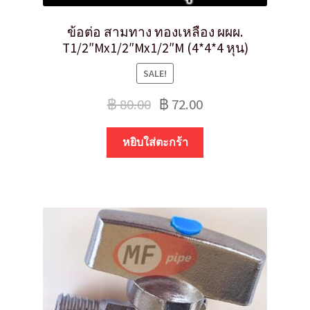
ข้อต่อ สามทาง ทองเหลือง ผผผ.
T1/2″Mx1/2″Mx1/2″M (4*4*4 หุน)
SALE!
฿
80.00
฿
72.00
หยิบใส่ตะกร้า