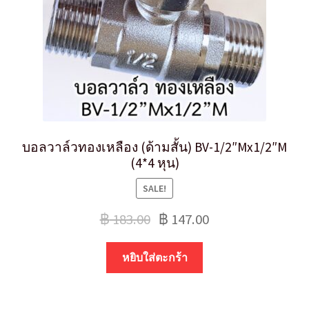
บอลวาล์วทองเหลือง (ด้ามสั้น) BV-1/2″Mx1/2″M
(4*4 หุน)
SALE!
฿
183.00
฿
147.00
หยิบใส่ตะกร้า