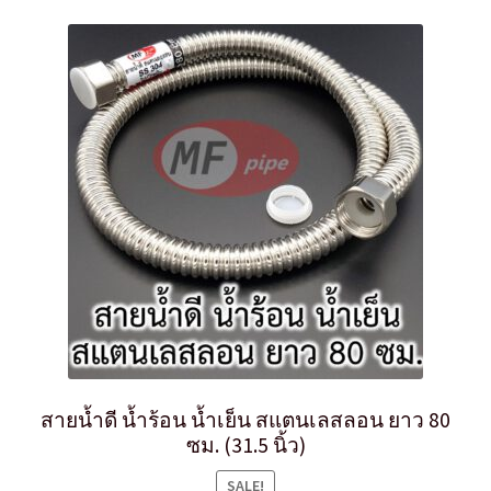
สายน้ำดี น้ำร้อน น้ำเย็น สแตนเลสลอน ยาว 80
ซม. (31.5 นิ้ว)
SALE!