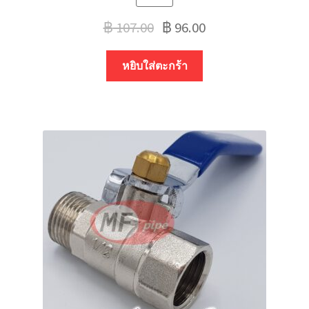
฿
107.00
฿
96.00
หยิบใส่ตะกร้า