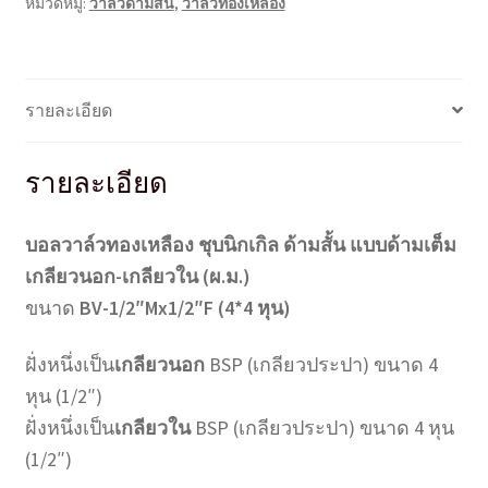
หมวดหมู่:
วาล์วด้ามสั้น
,
วาล์วทองเหลือง
BV-
1/2"Mx1/2"F
(4*4
หุน)
รายละเอียด
ชิ้น
รายละเอียด
บอลวาล์วทองเหลือง ชุบนิกเกิล ด้ามสั้น แบบด้ามเต็ม
เกลียวนอก-เกลียวใน (ผ.ม.)
ขนาด
BV-1/2″Mx1/2″F (4*4 หุน)
ฝั่งหนึ่งเป็น
เกลียวนอก
BSP (เกลียวประปา) ขนาด 4
หุน (1/2″)
ฝั่งหนึ่งเป็น
เกลียวใน
BSP (เกลียวประปา) ขนาด 4 หุน
(1/2″)