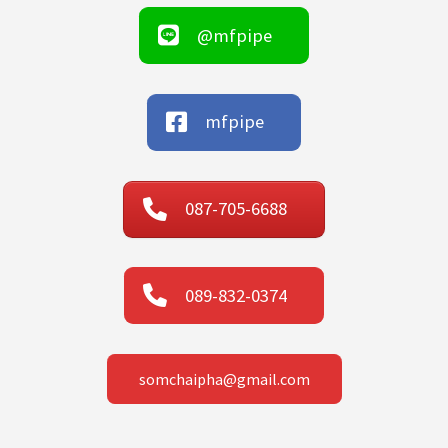
@mfpipe
mfpipe
087-705-6688
089-832-0374
somchaipha@gmail.com