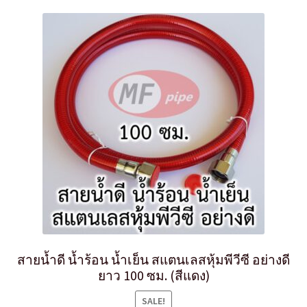
สายน้ำดี น้ำร้อน น้ำเย็น สแตนเลสหุ้มพีวีซี อย่างดี
ยาว 100 ซม. (สีแดง)
SALE!