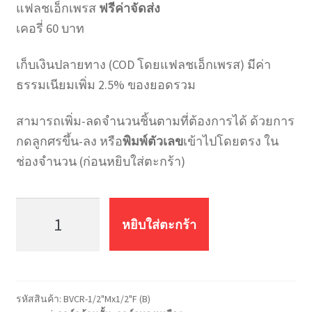
แฟลชเอ็กเพรส
ฟรีค่าจัดส่ง
เคอรี่ 60 บาท
เก็บเงินปลายทาง (COD โดยแฟลชเอ็กเพรส) มีค่า
ธรรมเนียมเพิ่ม 2.5% ของยอดรวม
สามารถเพิ่ม-ลดจำนวนชิ้นตามที่ต้องการได้ ด้วยการ
กดลูกศรขึ้น-ลง หรือ
พิมพ์ตัวเลข
เข้าไปโดยตรง ใน
ช่องจำนวน (ก่อนหยิบใส่ตะกร้า)
จำนวน
บอล
หยิบใส่ตะกร้า
วาล์ว
ทอง
เหลือง
(ด้าม
รหัสสินค้า:
BVCR-1/2"Mx1/2"F (B)
สั้น)