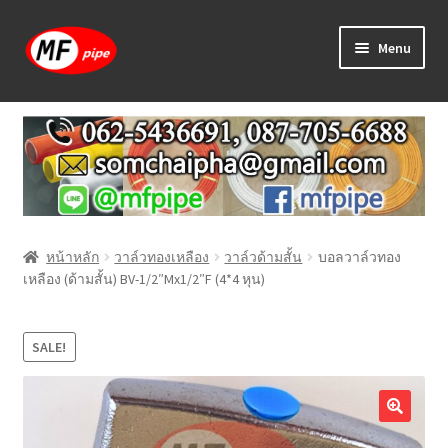
Skip
Skip
Menu
to
to
navigation
content
หน้าแรก
ร้านค้า
วิธีการเดินท่อ PAP
หน้าหลัก
วาล์วทองเหลือง
วาล์วด้ามสั้น
บอลวาล์วทอง
บทความ
เหลือง (ด้ามสั้น) BV-1/2″Mx1/2″F (4*4 หุน)
วิธีการสั่งซื้อ
SALE!
แจ้งชำระเงิน
ติดต่อเรา