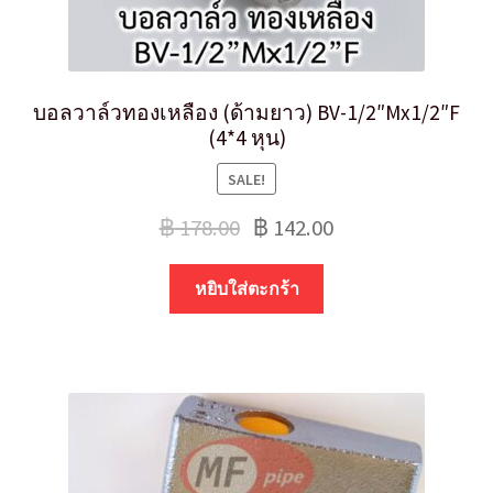
บอลวาล์วทองเหลือง (ด้ามยาว) BV-1/2″Mx1/2″F
(4*4 หุน)
SALE!
฿
178.00
฿
142.00
หยิบใส่ตะกร้า