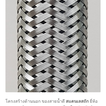
โครงสร้างด้านนอก ของสายน้ำดี
สแตนเลสถัก
ยี่ห้อ