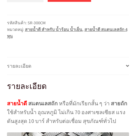
ส
แตน
เลส
รหัสสินค้า:
SR-300CM
ถัก
หมวดหมู่:
สายน้ำดี สำหรับ น้ำร้อน น้ำเย็น
,
สายน้ำดี สแตนเลสถัก 4
ยาว
หุน
300
ซม.
(3
เมตร)
รายละเอียด
ชิ้น
รายละเอียด
สายน้ำดี
สแตนเลสถัก
หรือที่มักเรียกสั้น ๆ ว่า
สายถัก
ใช้สำหรับน้ำ อุณหภูมิ ไม่เกิน 70 องศาเซลเซียส แรง
ดันสูงสุด 10 บาร์ สำหรับต่อเชื่อม สุขภัณฑ์ทั่วไป