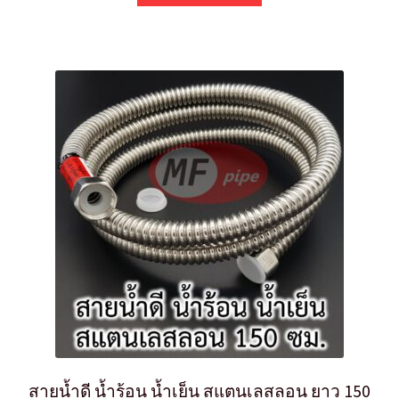
สายน้ำดี น้ำร้อน น้ำเย็น สแตนเลสลอน ยาว 150