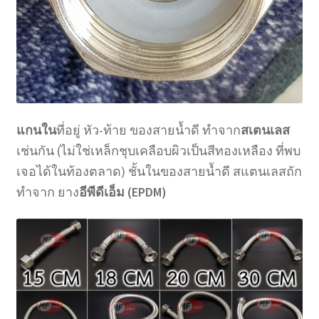
แกนใน
ที่อยู่ หัว-ท้าย ของสายน้ำดี ทำจาก
สเตนเลส
เช่นกัน (ไม่ใช่เหล็กชุบเคลือบผิวเป็นสีทองเหลือง ที่พบ
เจอได้ในท้องตลาด) ชั้นในของสายน้ำดี สแตนเลสถัก
ทำจาก ยาง
อีพีดีเอ็ม (EPDM)