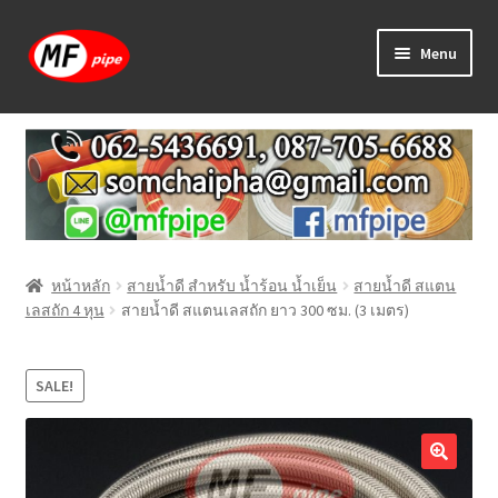
Skip
Skip
Menu
to
to
navigation
content
หน้าแรก
ร้านค้า
วิธีการเดินท่อ PAP
หน้าหลัก
สายน้ำดี สำหรับ น้ำร้อน น้ำเย็น
สายน้ำดี สแตน
บทความ
เลสถัก 4 หุน
สายน้ำดี สแตนเลสถัก ยาว 300 ซม. (3 เมตร)
วิธีการสั่งซื้อ
SALE!
แจ้งชำระเงิน
ติดต่อเรา