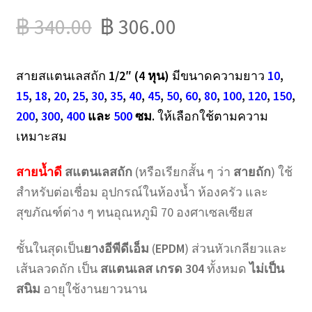
฿
340.00
฿
306.00
สายสแตนเลสถัก
1/2″ (4 หุน)
มีขนาดความยาว
10
,
15
,
18
,
20
,
25
,
30
,
35
,
40
,
45
,
50
,
60
,
80
,
100
,
120
,
150
,
200
,
300
,
400
และ
500
ซม.
ให้เลือกใช้ตามความ
เหมาะสม
สายน้ำดี
สแตนเลสถัก
(หรือเรียกสั้น ๆ ว่า
สายถัก
) ใช้
สำหรับต่อเชื่อม อุปกรณ์ในห้องน้ำ ห้องครัว และ
สุขภัณฑ์ต่าง ๆ ทนอุณหภูมิ 70 องศาเซลเซียส
ชั้นในสุดเป็น
ยางอีพีดีเอ็ม
(
EPDM
) ส่วนหัวเกลียวและ
เส้นลวดถัก เป็น
สแตนเลส เกรด 304
ทั้งหมด
ไม่เป็น
สนิม
อายุใช้งานยาวนาน