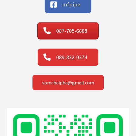
mfpipe
087-705-6688
089-832-0374
somchaipha@gmail.com