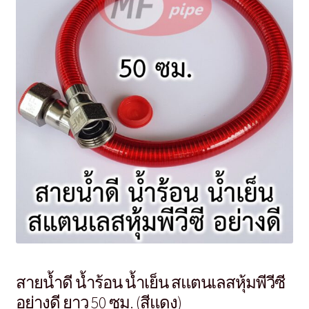
สายน้ำดี น้ำร้อน น้ำเย็น สแตนเลสหุ้มพีวีซี
อย่างดี ยาว 50 ซม. (สีแดง)