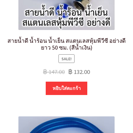
สายน้ำดี น้ำร้อน น้ำเย็น สแตนเลสหุ้มพีวีซี อย่างดี
ยาว 50 ซม. (สีน้ำเงิน)
SALE!
฿
147.00
฿
132.00
หยิบใส่ตะกร้า