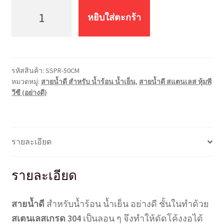
จำนวน
สายน้ำ
หยิบใส่ตะกร้า
ดี
น้ำ
ร้อน
น้ำ
รหัสสินค้า:
SSPR-50CM
เย็น
หมวดหมู่:
สายน้ำดี สำหรับ น้ำร้อน น้ำเย็น
,
สายน้ำดี สแตนเลส หุ้มพี
ส
วีซี (อย่างดี)
แตน
เล
สหุ้ม
พี
รายละเอียด
วีซี
อย่าง
รายละเอียด
ดี
ยาว
สายน้ำดี
สำหรับน้ำร้อน น้ำเย็น อย่างดี ชั้นในทำด้วย
50
ซม.
สเตนเลสเกรด 304
เป็นลอน ๆ จึงทำให้ดัดโค้งงอได้