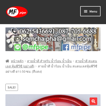
Skip
Skip
Menu
to
to
navigation
content
หน้าแรก
ร้านค้า
วิธีการเดินท่อ PAP
หน้าหลัก
สายน้ำดี สำหรับ น้ำร้อน น้ำเย็น
สายน้ำดี สแตน
บทความ
เลส หุ้มพีวีซี (อย่างดี)
สายน้ำดี น้ำร้อน น้ำเย็น สแตนเลสหุ้มพีวีซี
อย่างดี ยาว 50 ซม. (สีแดง)
วิธีการสั่งซื้อ
แจ้งชำระเงิน
SALE!
ติดต่อเรา