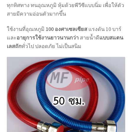
(สี
ทุกทิศทาง ทนอุณหภูมิ หุ้มด้วยพีวีซีแบบนิ่ม เพื่อให้ตัว
แดง)
สายมีความอ่อนตัวมากขึ้น
ชิ้น
ใช้งานที่อุณหภูมิ
100 องศาเซลเซียส
แรงดัน 10 บาร์
และ
อายุการใช้งานยาวนานกว่า
สายน้ำดี
แบบสแตน
เลสถัก
ทั่วไป ปลอดภัย ไม่เป็นสนิม