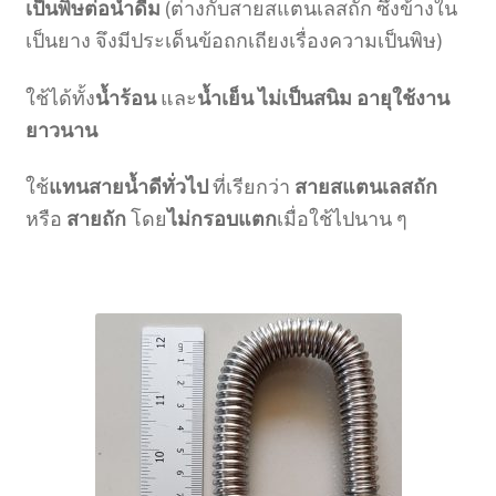
เป็นพิษต่อน้ำดื่ม
(ต่างกับสายสแตนเลสถัก ซึ่งข้างใน
เป็นยาง จึงมีประเด็นข้อถกเถียงเรื่องความเป็นพิษ)
ใช้ได้ทั้ง
น้ำร้อน
และ
น้ำเย็น ไม่เป็นสนิม อายุใช้งาน
ยาวนาน
ใช้
แทนสายน้ำดีทั่วไป
ที่เรียกว่า
สายสแตนเลสถัก
หรือ
สายถัก
โดย
ไม่กรอบแตก
เมื่อใช้ไปนาน ๆ