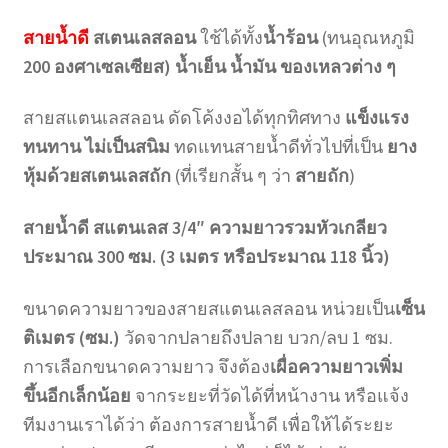
สายน้ำดี
สเตนเลสลอน
ใช้ได้ทั้ง
น้ำร้อน
(ทนอุณหภูมิ
200 องศาเซลเซียส) น้ำเย็น น้ำมัน ของเหลวต่าง ๆ
สายสแตนเลสลอน ดัดโค้งงอได้ทุกทิศทาง
แข็งแรง
ทนทาน ไม่เป็นสนิม
ทดแทนสายน้ำดีทั่วไปที่เป็น
ยาง
หุ้มด้วยสเตนเลสถัก
(ที่เรียกสั้น ๆ ว่า
สายถัก
)
สายน้ำดี สแตนเลส 3/4″ ความยาวรวมหัวเกลียว
ประมาณ 300 ซม. (3 เมตร หรือประมาณ 118 นิ้ว)
ขนาดความยาวของสายสแตนเลสลอน หน่วยเป็น
เซ็น
ติเมตร (ซม.)
วัดจากปลายถึงปลาย บวก/ลบ 1 ซม.
การเลือกขนาดความยาว จึงต้อง
เผื่อความยาวเพิ่ม
ขึ้นอีกเล็กน้อย
จากระยะที่วัดได้ที่หน้างาน หรือแจ้ง
ทีมงานเราได้ว่า ต้องการสายน้ำดี เพื่อให้ได้ระยะ