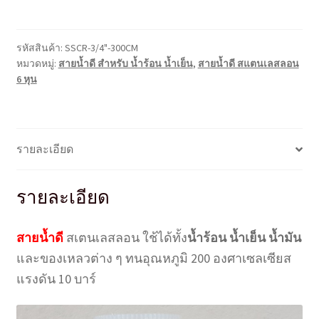
น้ำ
ร้อน
น้ำ
รหัสสินค้า:
SSCR-3/4"-300CM
เย็น
หมวดหมู่:
สายน้ำดี สำหรับ น้ำร้อน น้ำเย็น
,
สายน้ำดี สแตนเลสลอน
ส
6 หุน
แตน
เล
สลอน
3/4"
รายละเอียด
ยาว
300
รายละเอียด
ซม.
(3
สายน้ำดี
สเตนเลสลอน ใช้ได้ทั้ง
น้ำร้อน น้ำเย็น น้ำมัน
เมตร)
ชิ้น
และของเหลวต่าง ๆ ทนอุณหภูมิ 200 องศาเซลเซียส
แรงดัน 10 บาร์