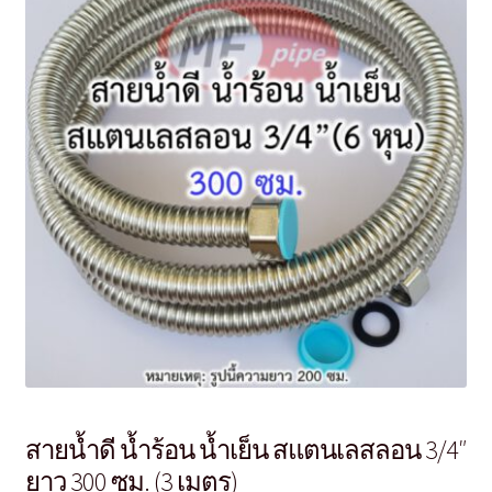
สายน้ำดี น้ำร้อน น้ำเย็น สแตนเลสลอน 3/4″
ยาว 300 ซม. (3 เมตร)