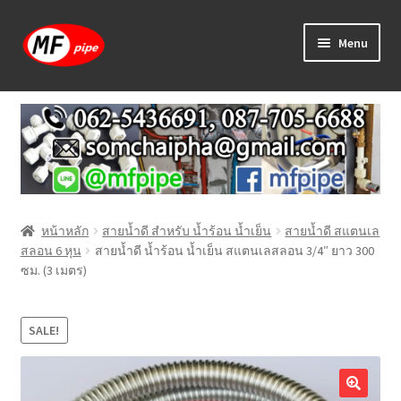
Skip
Skip
Menu
to
to
navigation
content
หน้าแรก
ร้านค้า
วิธีการเดินท่อ PAP
หน้าหลัก
สายน้ำดี สำหรับ น้ำร้อน น้ำเย็น
สายน้ำดี สแตนเล
บทความ
สลอน 6 หุน
สายน้ำดี น้ำร้อน น้ำเย็น สแตนเลสลอน 3/4″ ยาว 300
ซม. (3 เมตร)
วิธีการสั่งซื้อ
แจ้งชำระเงิน
SALE!
ติดต่อเรา