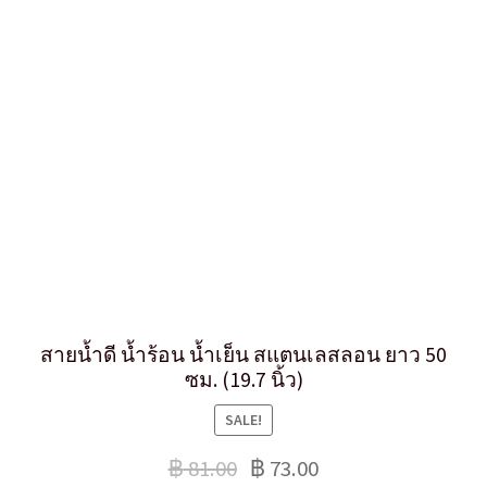
สายน้ำดี น้ำร้อน น้ำเย็น สแตนเลสลอน ยาว 50
ซม. (19.7 นิ้ว)
SALE!
฿
81.00
฿
73.00