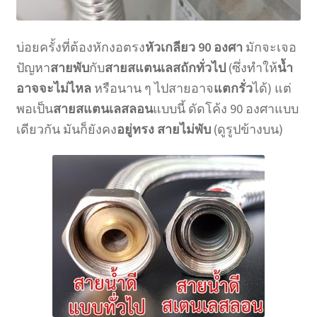
บ่อยครั้งที่ต้องหักงอตรง
หัวเกลียว 90 องศา
มักจะเจอ
ปัญหา
สายพับ
กับ
สายสแตนเลสถักทั่วไป
(ซึ่งทำให้
น้ำ
อาจจะไม่ไหล
หรือนาน ๆ ไปสายอาจ
แตกรั่ว
ได้) แต่
พอเป็น
สายสแตนเลสลอน
แบบนี้ ดัดโค้ง 90 องศาแบบ
เดียวกัน มันก็ยังคง
อยู่ทรง สายไม่พับ
(ดูรูปข้างบน)