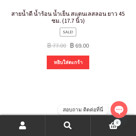
สายน้ำดี น้ำร้อน น้ำเย็น สแตนเลสลอน ยาว 45
ซม. (17.7 นิ้ว)
SALE!
฿
77.00
฿
69.00
หยิบใส่ตะกร้า
สอบถาม ติดต่อที่นี่
O
0
ค้นหา:
ค้นหา
p