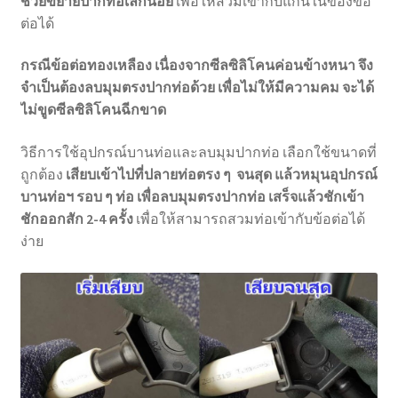
ช่วยขยายปากท่อเล็กน้อย
เพื่อให้สวมเข้ากับแกนในของข้อ
ต่อได้
กรณีข้อต่อทองเหลือง
เนื่องจากซีลซิลิโคนค่อนข้างหนา จึง
จำเป็นต้องลบมุมตรงปากท่อด้วย เพื่อไม่ให้มีความคม จะได้
ไม่ขูดซีลซิลิโคนฉีกขาด
วิธีการใช้อุปกรณ์บานท่อและลบมุมปากท่อ เลือกใช้ขนาดที่
ถูกต้อง
เสียบเข้าไปที่ปลายท่อตรง ๆ จนสุด แล้วหมุนอุปกรณ์
บานท่อฯ รอบ ๆ ท่อ เพื่อลบมุมตรงปากท่อ เสร็จแล้วชักเข้า
ชักออกสัก 2-4 ครั้ง
เพื่อให้สามารถสวมท่อเข้ากับข้อต่อได้
ง่าย