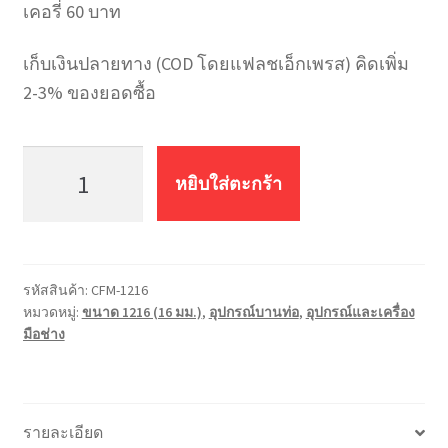
เคอรี่ 60 บาท
เก็บเงินปลายทาง (COD โดยแฟลชเอ็กเพรส) คิดเพิ่ม
2-3% ของยอดซื้อ
จำนวน
อุปกรณ์
หยิบใส่ตะกร้า
บาน
ท่อ
แบบ
โลหะ
รหัสสินค้า:
CFM-1216
1216
หมวดหมู่:
ขนาด 1216 (16 มม.)
,
อุปกรณ์บานท่อ
,
อุปกรณ์และเครื่อง
ชิ้น
มือช่าง
รายละเอียด