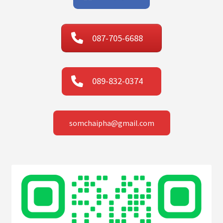
087-705-6688
089-832-0374
somchaipha@gmail.com