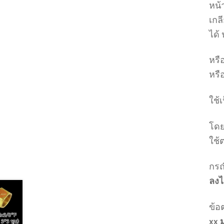
หน้
เกล
ได้
หรื
หรื
ใช้
โดย
ใช้
กรณ
ลงไ
ข้อ
xx