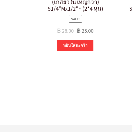
(เกลียวในใหญ่กว่า)
S1/4″Mx1/2″F (2*4 หุน)
S
SALE!
฿
28.00
฿
25.00
หยิบใส่ตะกร้า