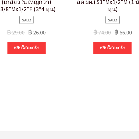
(เกลียวในใหญ่กว่า)
ลด ผผ.) S1″Mx1/2″M (1 นิ
3/8″Mx1/2″F (3*4 หุน)
หุน)
SALE!
SALE!
฿
29.00
฿
26.00
฿
74.00
฿
66.00
หยิบใส่ตะกร้า
หยิบใส่ตะกร้า