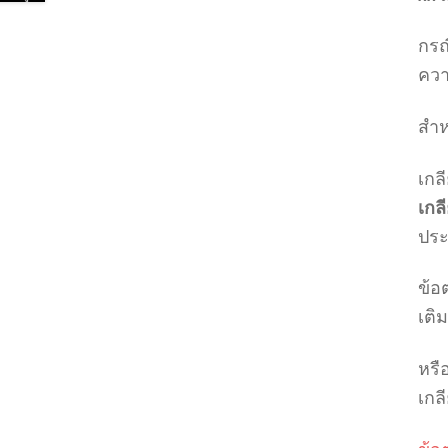
กรณ
ควา
สำห
เกลี
เกล
ปร
ข้อ
เติม
หรื
เกล