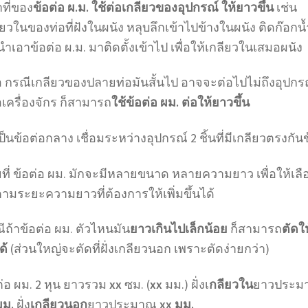
าที่ของ
ข้อต่อ ผ.ม.
ใช้ต่อเกลียวของอุปกรณ์ ให้ยาวขึ้น
เช่น
ียวในของท่อที่ฝังในผนัง หลุบลึกเข้าไปข้างในผนัง ติดก๊อกน้
 นำเอาข้อต่อ ผ.ม. มาติดตั้งเข้าไป เพื่อให้เกลียวในเสมอผนัง
อ กรณีเกลียวของปลายท่อมันสั้นไป อาจจะต่อไปไม่ถึงอุปกร
อเครื่องจักร ก็สามารถ
ใช้ข้อต่อ ผม. ต่อให้ยาวขึ้น
เป็นข้อต่อกลาง เชื่อมระหว่างอุปกรณ์ 2 ชิ้นที่มีเกลียวตรงกัน
ที่ ข้อต่อ ผม. มักจะมีหลายขนาด หลายความยาว เพื่อให้เลื
ตามระยะความยาวที่ต้องการให้เพิ่มขึ้นได้
ีถ้าข้อต่อ ผม. ตัวไหนมัน
ยาวเกินไปเล็กน้อย
ก็สามารถ
ตัดให
ด้
(ส่วนใหญ่จะตัดที่ฝั่งเกลียวนอก เพราะตัดง่ายกว่า)
ต่อ ผม. 2 หุน ยาวรวม
xx
ซม. (
xx
มม.) ฝั่งเ
กลียวใน
ยาวประม
มม.
ฝั่ง
เกลียวนอก
ยาวประมาณ
xx มม.