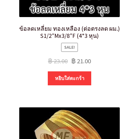
ข้อลดเหลี่ยม ทองเหลือง (ต่อตรงลด ผม.)
S1/2″Mx3/8″F (4*3 หุน)
SALE!
฿
23.00
฿
21.00
หยิบใส่ตะกร้า