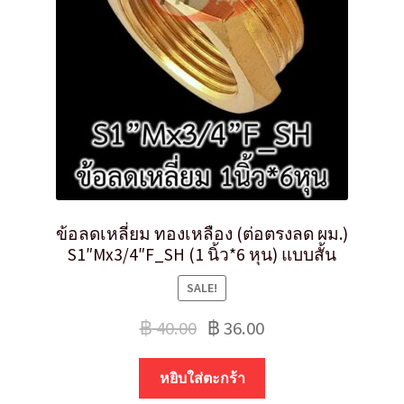
ข้อลดเหลี่ยม ทองเหลือง (ต่อตรงลด ผม.)
S1″Mx3/4″F_SH (1 นิ้ว*6 หุน) แบบสั้น
SALE!
฿
40.00
฿
36.00
หยิบใส่ตะกร้า