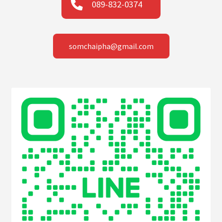
089-832-0374
somchaipha@gmail.com