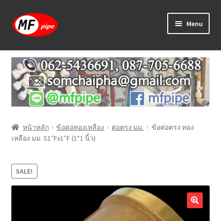
Skip
Skip
Menu
to
to
navigation
content
หน้าแรก
ร้านค้า
วิธีการเดินท่อ PAP
หน้าหลัก
ข้อต่อทองเหลือง
ต่อตรง มม.
ข้อต่อตรง ทอง
บทความ
เหลือง มม. S1″Fx1″F (1*1 นิ้ว)
วิธีการสั่งซื้อ
SALE!
แจ้งชำระเงิน
ติดต่อเรา