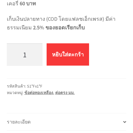
เคอรี่
60 บาท
เก็บเงินปลายทาง (COD โดยแฟลชเอ็กเพรส) มีค่า
ธรรมเนียม
2.5% ของยอดเรียกเก็บ
จำนวน
ข้อ
หยิบใส่ตะกร้า
ต่อ
ตรง
ทอง
เหลือง
รหัสสินค้า:
S1"Fx1"F
มม.
หมวดหมู่:
ข้อต่อทองเหลือง
,
ต่อตรง มม.
S1"Fx1"F
(1*1
นิ้ว)
ชิ้น
รายละเอียด