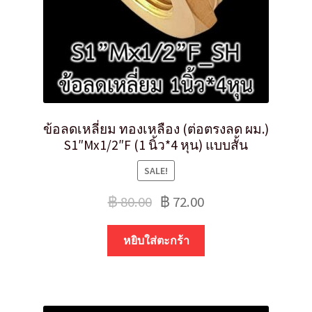
ข้อลดเหลี่ยม ทองเหลือง (ต่อตรงลด ผม.)
S1″Mx1/2″F (1 นิ้ว*4 หุน) แบบสั้น
SALE!
฿
80.00
฿
72.00
หยิบใส่ตะกร้า