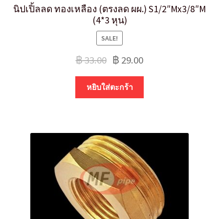
นิปเปิ้ลลด ทองเหลือง (ตรงลด ผผ.) S1/2″Mx3/8″M
(4*3 หุน)
SALE!
฿
33.00
฿
29.00
หยิบใส่ตะกร้า