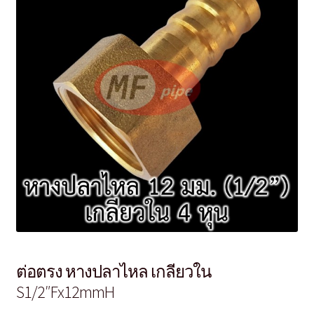
ต่อตรง หางปลาไหล เกลียวใน
S1/2″Fx12mmH