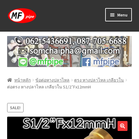
Skip
Skip
Menu
to
to
navigation
content
หน้าแรก
ร้านค้า
วิธีการเดินท่อ PAP
หน้าหลัก
ข้อต่อหางปลาไหล
ตรง หางปลาไหล เกลียวใน
บทความ
ต่อตรง หางปลาไหล เกลียวใน S1/2″Fx12mmH
วิธีการสั่งซื้อ
SALE!
แจ้งชำระเงิน
ติดต่อเรา