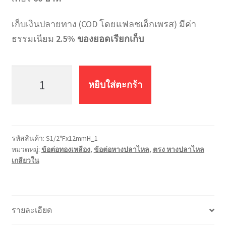
เก็บเงินปลายทาง (COD โดยแฟลชเอ็กเพรส) มีค่า
ธรรมเนียม
2.5% ของยอดเรียกเก็บ
จำนวน
ต่อ
หยิบใส่ตะกร้า
ตรง
หางปลา
ไหล
เกลียว
รหัสสินค้า:
S1/2"Fx12mmH_1
ใน
หมวดหมู่:
ข้อต่อทองเหลือง
,
ข้อต่อหางปลาไหล
,
ตรง หางปลาไหล
S1/2"Fx12mmH
เกลียวใน
ชิ้น
รายละเอียด