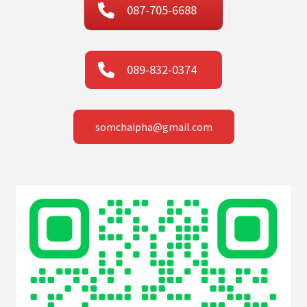
087-705-6688
089-832-0374
somchaipha@gmail.com