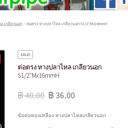
ล เกลียวนอก
ต่อตรง หางปลาไหล เกลียวนอก S1/2″Mx16mmH
SALE!
ต่อตรง หางปลาไหล เกลียวนอก
S1/2″Mx16mmH
฿
40.00
฿
36.00
ข้อต่อทองเหลือง หางปลาไหลเกลียวนอก