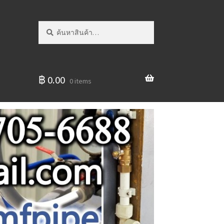
ค้นหา:
ค้นหา
฿
0.00
0 items