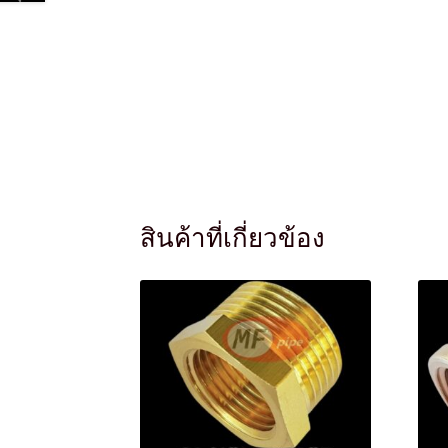
สินค้าที่เกี่ยวข้อง