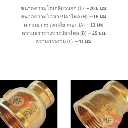
ขนาดความโตเกลียวนอก (T) ∼
20.6 มม.
ขนาดความโตหางปลาไหล (H) ∼
16 มม.
ความยาวช่วงเกลียวนอก (A) ∼
11 มม.
ความยาวช่วงหางปลาไหล (B) ∼
25 มม.
ความยาวรวม (L) ∼
41 มม.