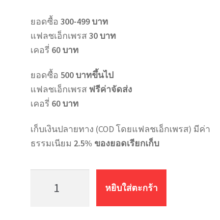
ยอดซื้อ
300-499 บาท
แฟลชเอ็กเพรส
30 บาท
เคอรี่
60 บาท
ยอดซื้อ
500 บาทขึ้นไป
แฟลชเอ็กเพรส
ฟรีค่าจัดส่ง
เคอรี่
60 บาท
เก็บเงินปลายทาง (COD โดยแฟลชเอ็กเพรส) มีค่า
ธรรมเนียม
2.5% ของยอดเรียกเก็บ
จำนวน
ต่อ
หยิบใส่ตะกร้า
ตรง
หางปลา