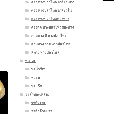
ตรง หางปลาไหล เกลียวนอก
ตรง หางปลาไหล เกลียวใน
ตรง หางปลาไหลสองทาง
ตรงลด หางปลาไหลสองทาง
สามทาง ที หางปลาไหล
สามทาง วาย หางปลาไหล
สี่ทาง หางปลาไหล
ท่อ PAP
ท่อน้ำร้อน
ท่อลม
ท่อแก๊ส
วาล์วทองเหลือง
วาล์ว PAP
วาล์วด้ามยาว