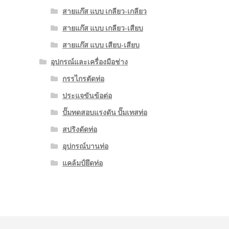
สายแก๊ส แบบ เกลียว-เกลียว
สายแก๊ส แบบ เกลียว-เสียบ
สายแก๊ส แบบ เสียบ-เสียบ
อุปกรณ์และเครื่องมือช่าง
กรรไกรตัดท่อ
ประแจขันข้อต่อ
ปั๊มทดสอบแรงดัน ปั๊มเทสท่อ
สปริงดัดท่อ
อุปกรณ์บานท่อ
แคล้มป์ยึดท่อ