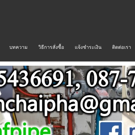
บทความ
วิธีการสั่งซื้อ
แจ้งชำระเงิน
ติดต่อเรา