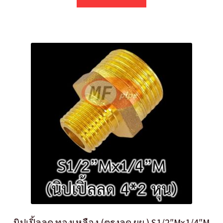
นิปเปิ้ลลด ทองเหลือง (ตรงลด ผผ.) S1/2″Mx1/4″M