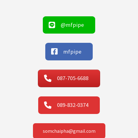
@mfpipe
mfpipe
087-705-6688
089-832-0374
somchaipha@gmail.com