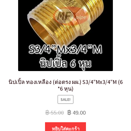
นิปเปิ้ล ทองเหลือง (ต่อตรง ผผ.) S3/4″Mx3/4″M (6
*6 หุน)
SALE!
฿
55.00
฿
49.00
หยิบใส่ตะกร้า