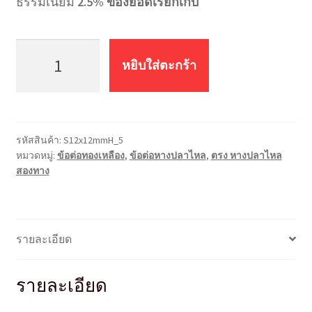
ธรรมเนียม
2.5% ของยอดเรียกเก็บ
จำนวน
ต่อ
หยิบใส่ตะกร้า
ตรง
หางปลา
ไหล
สอง
รหัสสินค้า:
S12x12mmH_5
ทาง
หมวดหมู่:
ข้อต่อทองเหลือง
,
ข้อต่อหางปลาไหล
,
ตรง หางปลาไหล
S12x12mmH
สองทาง
ชิ้น
รายละเอียด
รายละเอียด