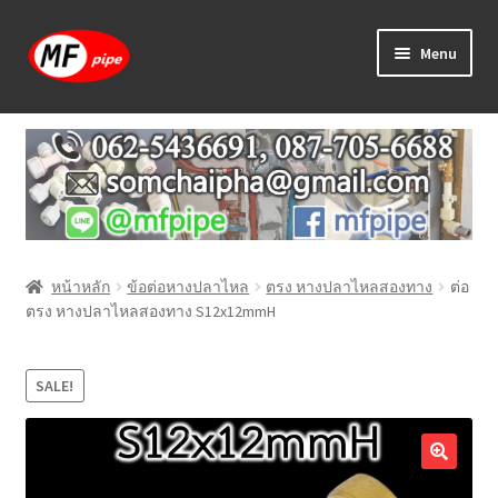
Skip
Skip
Menu
to
to
navigation
content
หน้าแรก
ร้านค้า
วิธีการเดินท่อ PAP
หน้าหลัก
ข้อต่อหางปลาไหล
ตรง หางปลาไหลสองทาง
ต่อ
บทความ
ตรง หางปลาไหลสองทาง S12x12mmH
วิธีการสั่งซื้อ
SALE!
แจ้งชำระเงิน
ติดต่อเรา