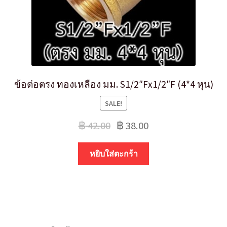
ข้อต่อตรง ทองเหลือง มม. S1/2″Fx1/2″F (4*4 หุน)
SALE!
฿
42.00
฿
38.00
หยิบใส่ตะกร้า