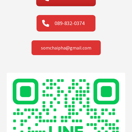
089-832-0374
somchaipha@gmail.com