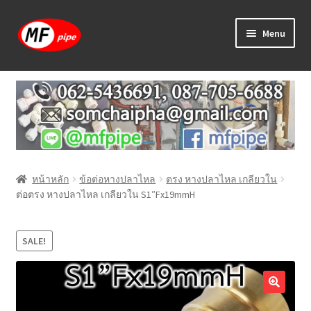
Skip
Skip
Menu
to
to
navigation
content
หน้าแรก
ร้านค้า
วิธีการเดินท่อ PAP
หน้าหลัก
ข้อต่อหางปลาไหล
ตรง หางปลาไหล เกลียวใน
บทความ
ต่อตรง หางปลาไหล เกลียวใน S1″Fx19mmH
วิธีการสั่งซื้อ
SALE!
แจ้งชำระเงิน
ติดต่อเรา