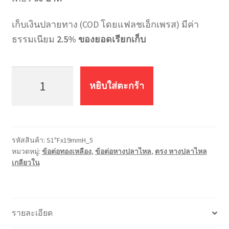
เก็บเงินปลายทาง (COD โดยแฟลชเอ็กเพรส) มีค่า
ธรรมเนียม
2.5% ของยอดเรียกเก็บ
จำนวน
ต่อ
หยิบใส่ตะกร้า
ตรง
หางปลา
ไหล
เกลียว
รหัสสินค้า:
S1"Fx19mmH_5
ใน
หมวดหมู่:
ข้อต่อทองเหลือง
,
ข้อต่อหางปลาไหล
,
ตรง หางปลาไหล
S1"Fx19mmH
เกลียวใน
ชิ้น
รายละเอียด