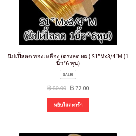
นิปเปิ้ลลด ทองเหลือง (ตรงลด ผผ.) S1″Mx3/4″M (1
นิ้ว*6 หุน)
SALE!
฿
80.00
฿
72.00
หยิบใส่ตะกร้า