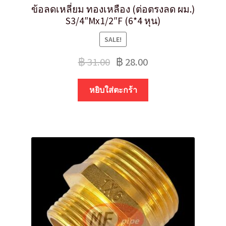
ข้อลดเหลี่ยม ทองเหลือง (ต่อตรงลด ผม.)
S3/4″Mx1/2″F (6*4 หุน)
SALE!
฿
31.00
฿
28.00
หยิบใส่ตะกร้า