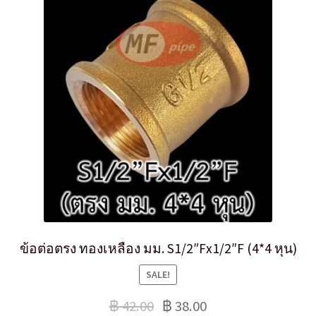
ข้อต่อตรง ทองเหลือง มม. S1/2″Fx1/2″F (4*4 หุน)
SALE!
฿
42.00
฿
38.00