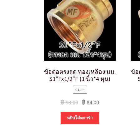
ข้อต่อตรงลด ทองเหลือง มม.
ข้อ
S1″Fx1/2″F (1 นิ้ว*4 หุน)
SALE!
฿
93.00
฿
84.00
หยิบใส่ตะกร้า