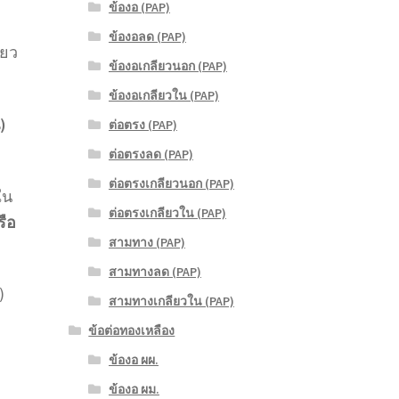
ข้องอ (PAP)
ข้องอลด (PAP)
ียว
ข้องอเกลียวนอก (PAP)
ข้องอเกลียวใน (PAP)
)
ต่อตรง (PAP)
ต่อตรงลด (PAP)
ต่อตรงเกลียวนอก (PAP)
ใน
ต่อตรงเกลียวใน (PAP)
รือ
สามทาง (PAP)
สามทางลด (PAP)
)
สามทางเกลียวใน (PAP)
ข้อต่อทองเหลือง
ข้องอ ผผ.
ข้องอ ผม.