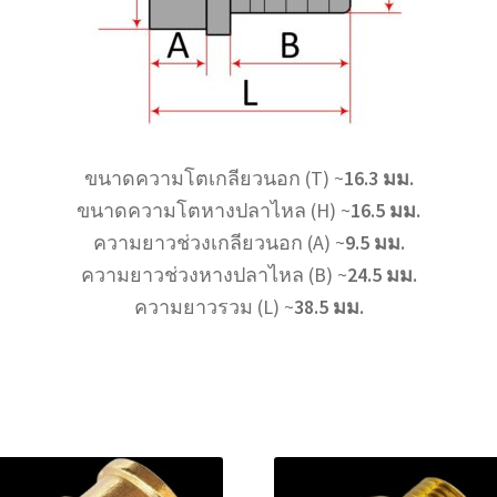
ขนาดความโตเกลียวนอก (T) ~
16.3 มม.
ขนาดความโตหางปลาไหล (H) ~
16.5 มม.
ความยาวช่วงเกลียวนอก (A) ~
9.5 มม.
ความยาวช่วงหางปลาไหล (B) ~
24.5 มม.
ความยาวรวม (L) ~
38.5 มม.