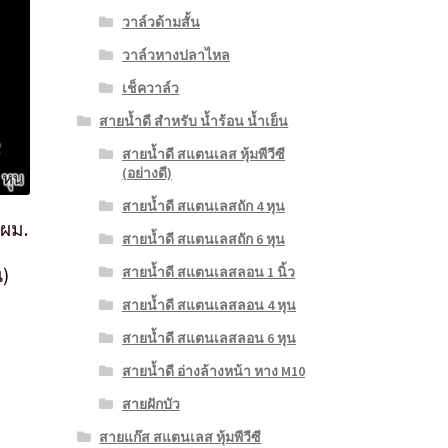
วาล์วด้ามสั้น
วาล์วหางปลาไหล
เช็ควาล์ว
สายน้ำดี สำหรับ น้ำร้อน น้ำเย็น
สายน้ำดี สแตนเลส หุ้มพีวีซี
(อย่างดี)
สายน้ำดี สแตนเลสถัก 4 หุน
 ผม.
สายน้ำดี สแตนเลสถัก 6 หุน
สายน้ำดี สแตนเลสลอน 1 นิ้ว
น)
สายน้ำดี สแตนเลสลอน 4 หุน
สายน้ำดี สแตนเลสลอน 6 หุน
สายน้ำดี อ่างล้างหน้า หาง M10
สายฝักบัว
สายแก๊ส สแตนเลส หุ้มพีวีซี