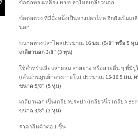
ข้อต่อทองเหลือง หางปลาไหลเกลียวนอก
ข้อต่อตรง ที่มีฝั่งหนึ่งเป็นหางปลาไหล อีกฝั่งเป็นเกล
นอก
ขนาดหางปลาไหลประมาณ
16 มม. (5/8″ หรือ 5 หุน
เกลียวนอก 3/8″ (3 หุน)
ใช้สำหรับเสียบสายลม สายยาง หรือสายอื่น ๆ ที่มีรู
(เส้นผ่านศูนย์กลางภายใน) ประมาณ
15-16.5 มม. ห
ขนาด 5/8″ (5 หุน)
เกลียวนอก เป็นเกลียวประปา (เกลียวนิ้ว เกลียว BSP
ขนาด
3/8″ (3 หุน)
ราคาสินค้าต่อ 1 ชิ้น