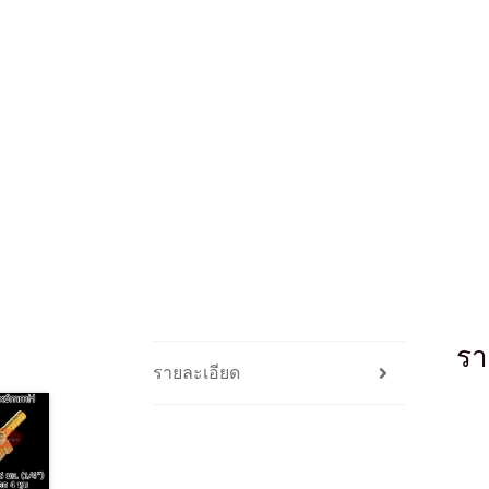
รา
รายละเอียด