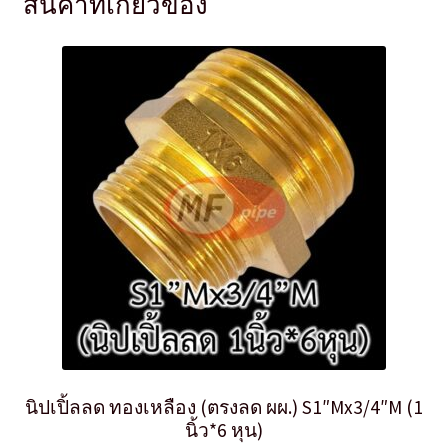
สินค้าที่เกี่ยวข้อง
นิปเปิ้ลลด ทองเหลือง (ตรงลด ผผ.) S1″Mx3/4″M (1
นิ้ว*6 หุน)