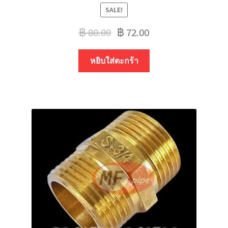
SALE!
฿
80.00
฿
72.00
หยิบใส่ตะกร้า