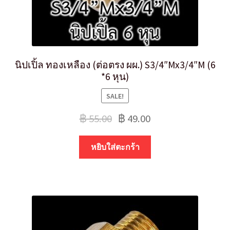
นิปเปิ้ล ทองเหลือง (ต่อตรง ผผ.) S3/4″Mx3/4″M (6
*6 หุน)
SALE!
฿
55.00
฿
49.00
หยิบใส่ตะกร้า