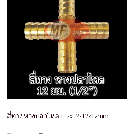
สี่ทาง หางปลาไหล +12x12x12x12mmH