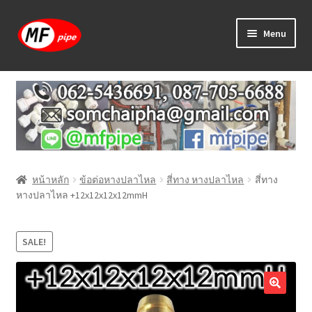
Skip
Skip
Menu
to
to
navigation
content
หน้าแรก
ร้านค้า
วิธีการเดินท่อ PAP
หน้าหลัก
ข้อต่อหางปลาไหล
สี่ทาง หางปลาไหล
สี่ทาง
บทความ
หางปลาไหล +12x12x12x12mmH
วิธีการสั่งซื้อ
SALE!
แจ้งชำระเงิน
ติดต่อเรา