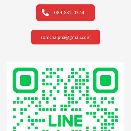
089-832-0374
somchaipha@gmail.com