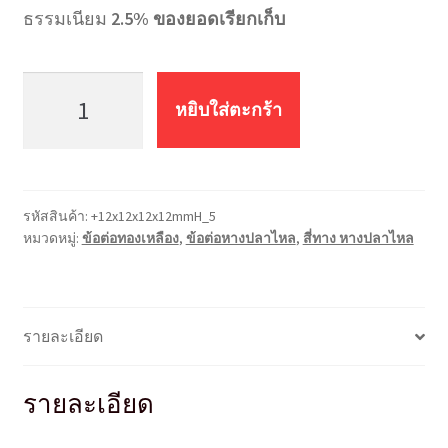
ธรรมเนียม
2.5% ของยอดเรียกเก็บ
จำนวน
สี่
หยิบใส่ตะกร้า
ทาง
หางปลา
ไหล
+12x12x12x12mmH
รหัสสินค้า:
+12x12x12x12mmH_5
ชิ้น
หมวดหมู่:
ข้อต่อทองเหลือง
,
ข้อต่อหางปลาไหล
,
สี่ทาง หางปลาไหล
รายละเอียด
รายละเอียด