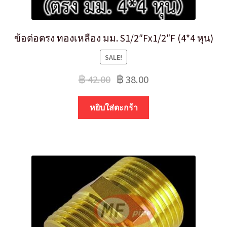
ข้อต่อตรง ทองเหลือง มม. S1/2″Fx1/2″F (4*4 หุน)
SALE!
฿
42.00
฿
38.00
หยิบใส่ตะกร้า