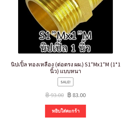
นิปเปิ้ล ทองเหลือง (ต่อตรง ผผ.) S1″Mx1″M (1*1
นิ้ว) แบบหนา
SALE!
฿
93.00
฿
83.00
หยิบใส่ตะกร้า