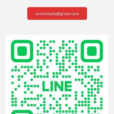
somchaipha@gmail.com