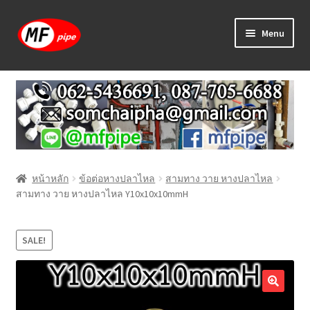
Skip
Skip
Menu
to
to
navigation
content
หน้าแรก
ร้านค้า
วิธีการเดินท่อ PAP
หน้าหลัก
ข้อต่อหางปลาไหล
สามทาง วาย หางปลาไหล
บทความ
สามทาง วาย หางปลาไหล Y10x10x10mmH
วิธีการสั่งซื้อ
SALE!
แจ้งชำระเงิน
ติดต่อเรา