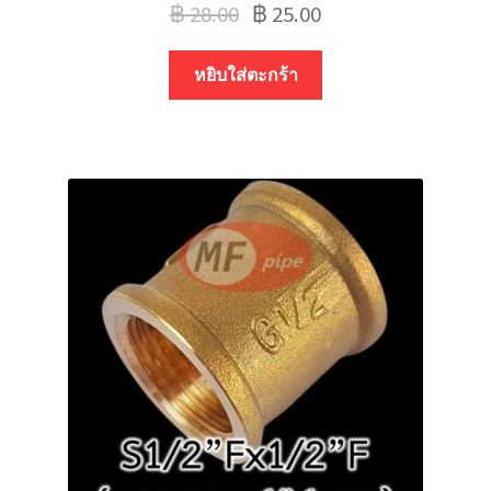
฿
28.00
฿
25.00
หยิบใส่ตะกร้า