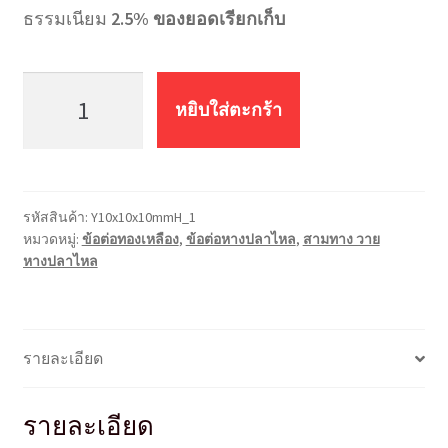
ธรรมเนียม
2.5% ของยอดเรียกเก็บ
จำนวน
สาม
หยิบใส่ตะกร้า
ทาง
วาย
หางปลา
ไหล
รหัสสินค้า:
Y10x10x10mmH_1
Y10x10x10mmH
หมวดหมู่:
ข้อต่อทองเหลือง
,
ข้อต่อหางปลาไหล
,
สามทาง วาย
ชิ้น
หางปลาไหล
รายละเอียด
รายละเอียด