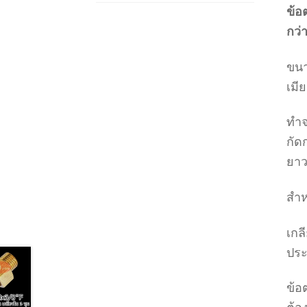
ข้อ
กว่
ขนา
เมีย
ทำ
กัด
ยา
สำห
เกล
ปร
ข้อ