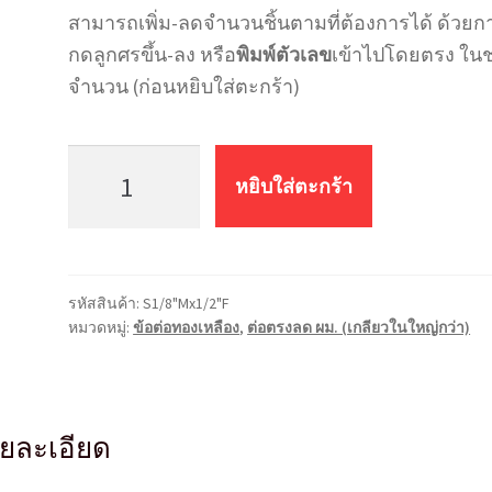
สามารถเพิ่ม-ลดจำนวนชิ้นตามที่ต้องการได้ ด้วยก
กดลูกศรขึ้น-ลง หรือ
พิมพ์ตัวเลข
เข้าไปโดยตรง ในช
จำนวน (ก่อนหยิบใส่ตะกร้า)
จำนวน
ข้อ
หยิบใส่ตะกร้า
ต่อ
ตรง
ลด
ทอง
รหัสสินค้า:
S1/8"Mx1/2"F
เหลือง
หมวดหมู่:
ข้อต่อทองเหลือง
,
ต่อตรงลด ผม. (เกลียวในใหญ่กว่า)
ผม.
(เกลียว
ใน
ใหญ่
ยละเอียด
กว่า)
S1/8″Mx1/2″F