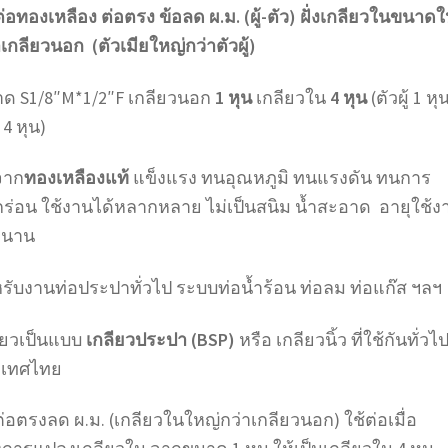
ต่อทองเหลือง ต่อตรง ข้อลด ผ.ม. (ผู้-ตัว) ฝั่งเกลียวในขนาด
(1*4
าเกลียวนอก (ตัวเมียใหญ่กว่าตัวผู้)
หุน)
ชิ้น
ด S1/8″M*1/2″F เกลียวนอก
1 หุน
เกลียวใน
4 หุน
(ตัวผู้ 1 หุ
 4 หุน)
จาก
ทองเหลืองแท้
แข็งแรง ทนอุณหภูมิ ทนแรงดัน ทนการ
กร่อน ใช้งานได้หลากหลาย ไม่เป็นสนิม น้ำสะอาด อายุใช้ง
วนาน
รับงานท่อประปาทั่วไป ระบบท่อน้ำร้อน ท่อลม ท่อแก๊ส ฯลฯ
ียวเป็นแบบ
เกลียวประปา (BSP)
หรือ เกลียวนิ้ว ที่ใช้กันทั่ว
ะเทศไทย
ต่อตรงลด ผ.ม. (เกลียวในใหญ่กว่าเกลียวนอก) ใช้ต่อเมื่อ