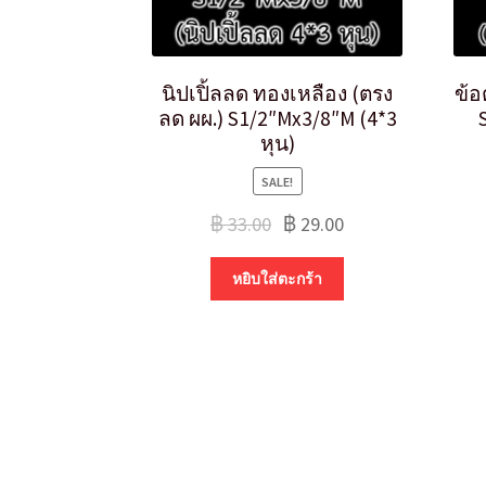
นิปเปิ้ลลด ทองเหลือง (ตรง
ข้อ
ลด ผผ.) S1/2″Mx3/8″M (4*3
หุน)
SALE!
฿
33.00
฿
29.00
หยิบใส่ตะกร้า