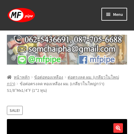
Skip
Skip
Menu
to
to
navigation
content
หน้าแรก
ร้านค้า
วิธีการเดินท่อ PAP
หน้าหลัก
ข้อต่อทองเหลือง
ต่อตรงลด ผม. (เกลียวในใหญ่
บทความ
กว่า)
ข้อต่อตรงลด ทองเหลือง ผม. (เกลียวในใหญ่กว่า)
S1/8″Mx1/4″F (1*2 หุน)
วิธีการสั่งซื้อ
แจ้งชำระเงิน
SALE!
ติดต่อเรา