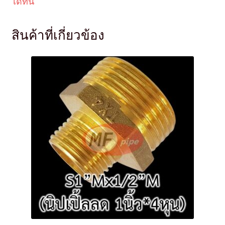
ได้ที่นี่
สินค้าที่เกี่ยวข้อง