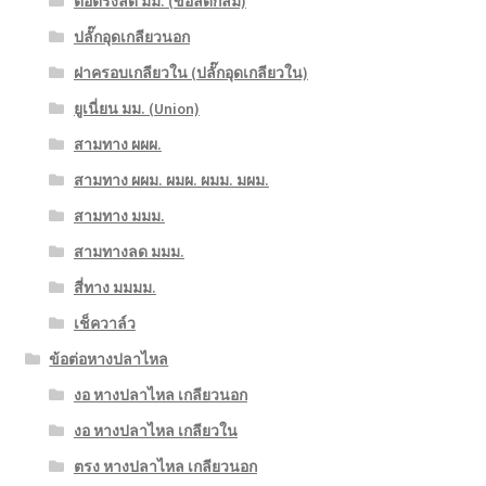
ต่อตรงลด มม. (ข้อลดกลม)
ปลั๊กอุดเกลียวนอก
ฝาครอบเกลียวใน (ปลั๊กอุดเกลียวใน)
ยูเนี่ยน มม. (Union)
สามทาง ผผผ.
สามทาง ผผม. ผมผ. ผมม. มผม.
สามทาง มมม.
สามทางลด มมม.
สี่ทาง มมมม.
เช็ควาล์ว
ข้อต่อหางปลาไหล
งอ หางปลาไหล เกลียวนอก
งอ หางปลาไหล เกลียวใน
ตรง หางปลาไหล เกลียวนอก