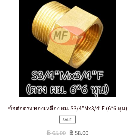
ข้อต่อตรง ทองเหลือง ผม. S3/4″Mx3/4″F (6*6 หุน)
SALE!
฿
65.00
฿
58.00