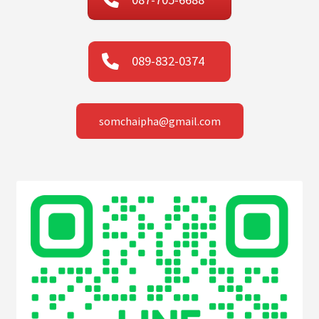
089-832-0374
somchaipha@gmail.com