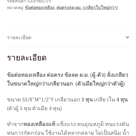
รหัสสินค้า:
S3/8"Mx1/2"F
เหลือง
หมวดหมู่:
ข้อต่อทองเหลือง
,
ต่อตรงลด ผม. (เกลียวในใหญ่กว่า)
ผม.
(เกลียว
ใน
ใหญ่
รายละเอียด
กว่า)
S3/8"Mx1/2"F
รายละเอียด
(3*4
หุน)
ชิ้น
ข้อต่อทองเหลือง ต่อตรง ข้อลด ผ.ม. (ผู้-ตัว) ฝั่งเกลียว
ในขนาดใหญ่กว่าเกลียวนอก (ตัวเมียใหญ่กว่าตัวผู้)
ขนาด S3/8″M*1/2″F เกลียวนอก
3 หุน
เกลียวใน
4 หุน
(ตัวผู้ 3 หุน ตัวเมีย 4 หุน)
ทำจาก
ทองเหลืองแท้
แข็งแรง ทนอุณหภูมิ ทนแรงดัน
ทนการกัดกร่อน ใช้งานได้หลากหลาย ไม่เป็นสนิม น้ำ