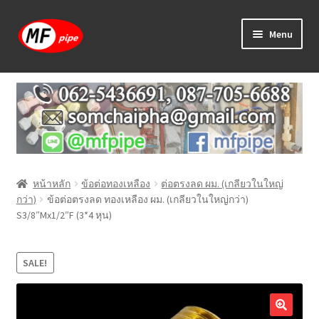
Skip
Skip
Menu
to
to
navigation
content
หน้าแรก
ร้านค้า
วิธีการเดินท่อ PAP
หน้าหลัก
ข้อต่อทองเหลือง
ต่อตรงลด ผม. (เกลียวในใหญ่
บทความ
กว่า)
ข้อต่อตรงลด ทองเหลือง ผม. (เกลียวในใหญ่กว่า)
S3/8″Mx1/2″F (3*4 หุน)
วิธีการสั่งซื้อ
แจ้งชำระเงิน
SALE!
ติดต่อเรา