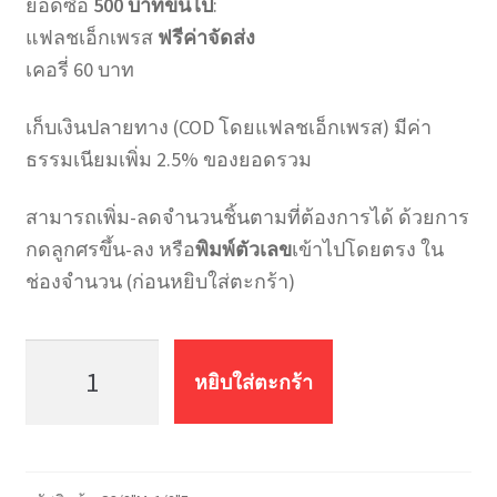
ยอดซื้อ
500 บาทขึ้นไป
:
แฟลชเอ็กเพรส
ฟรีค่าจัดส่ง
เคอรี่ 60 บาท
เก็บเงินปลายทาง (COD โดยแฟลชเอ็กเพรส) มีค่า
ธรรมเนียมเพิ่ม 2.5% ของยอดรวม
สามารถเพิ่ม-ลดจำนวนชิ้นตามที่ต้องการได้ ด้วยการ
กดลูกศรขึ้น-ลง หรือ
พิมพ์ตัวเลข
เข้าไปโดยตรง ใน
ช่องจำนวน (ก่อนหยิบใส่ตะกร้า)
จำนวน
ข้อ
หยิบใส่ตะกร้า
ต่อ
ตรง
ลด
ทอง