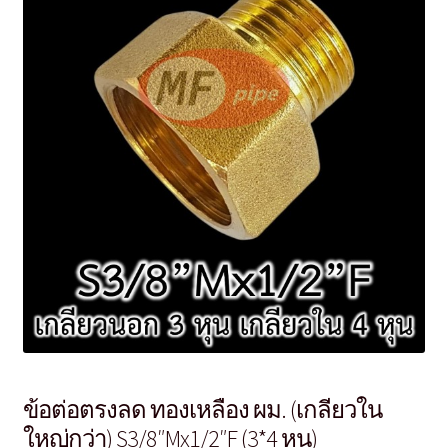
ข้อต่อตรงลด ทองเหลือง ผม. (เกลียวใน
ใหญ่กว่า) S3/8″Mx1/2″F (3*4 หุน)