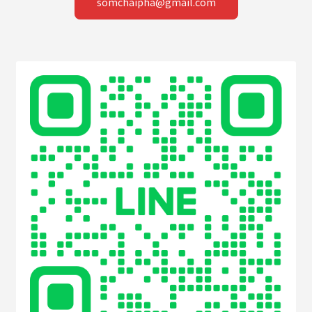
somchaipha@gmail.com