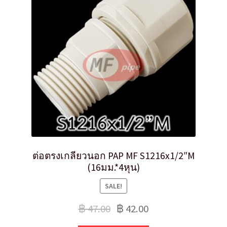
ต่อตรงเกลียวนอก PAP MF S1216x1/2″M
(16มม.*4หุน)
SALE!
฿
47.00
฿
42.00