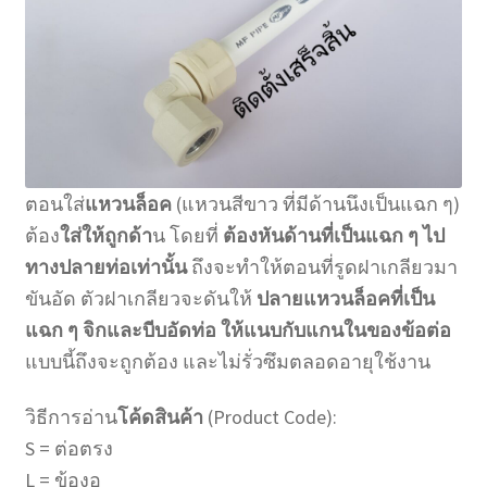
ตอนใส่
แหวนล็อค
(แหวนสีขาว ที่มีด้านนึงเป็นแฉก ๆ)
ต้อง
ใส่ให้ถูกด้า
น โดยที่
ต้องหันด้านที่เป็นแฉก ๆ ไป
ทางปลายท่อเท่านั้น
ถึงจะทำให้ตอนที่รูดฝาเกลียวมา
ขันอัด ตัวฝาเกลียวจะดันให้
ปลายแหวนล็อคที่เป็น
แฉก ๆ จิกและบีบอัดท่อ
ให้แนบกับแกนในของข้อต่อ
แบบนี้ถึงจะถูกต้อง และไม่รั่วซึมตลอดอายุใช้งาน
วิธีการอ่าน
โค้ดสินค้า
(Product Code):
S = ต่อตรง
L = ข้องอ