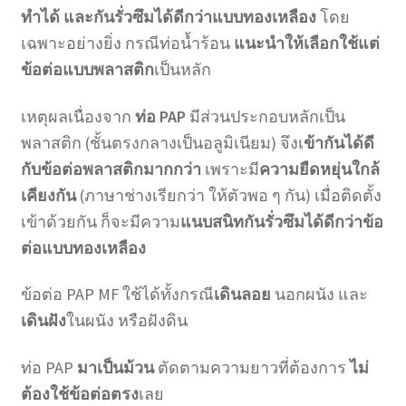
ทำได้
และกันรั่วซึมได้ดีกว่าแบบทองเหลือง
โดย
เฉพาะอย่างยิ่ง กรณีท่อน้ำร้อน
แนะนำให้เลือกใช้แต่
ข้อต่อแบบพลาสติก
เป็นหลัก
เหตุผลเนื่องจาก
ท่อ PAP
มีส่วนประกอบหลักเป็น
พลาสติก (ชั้นตรงกลางเป็นอลูมิเนียม) จึงเ
ข้ากันได้ดี
กับข้อต่อพลาสติกมากกว่า
เพราะมี
ความยืดหยุ่นใกล้
เคียงกัน
(ภาษาช่างเรียกว่า ให้ตัวพอ ๆ กัน) เมื่อติดตั้ง
เข้าด้วยกัน ก็จะมีความ
แนบสนิทกันรั่วซึมได้ดีกว่าข้อ
ต่อแบบทองเหลือง
ข้อต่อ PAP MF ใช้ได้ทั้งกรณี
เดินลอย
นอกผนัง และ
เดินฝัง
ในผนัง หรือฝังดิน
ท่อ PAP
มาเป็นม้วน
ตัดตามความยาวที่ต้องการ
ไม่
ต้องใช้ข้อต่อตรง
เลย