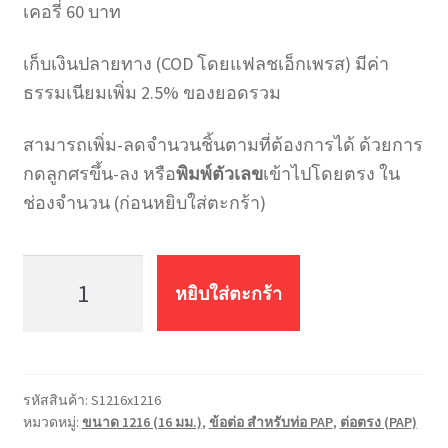
เคอรี่ 60 บาท
เก็บเงินปลายทาง (COD โดยแฟลชเอ็กเพรส) มีค่า
ธรรมเนียมเพิ่ม 2.5% ของยอดรวม
สามารถเพิ่ม-ลดจำนวนชิ้นตามที่ต้องการได้ ด้วยการ
กดลูกศรขึ้น-ลง หรือ
พิมพ์ตัวเลข
เข้าไปโดยตรง ใน
ช่องจำนวน (ก่อนหยิบใส่ตะกร้า)
จำนวน
ต่อ
หยิบใส่ตะกร้า
ตรง
PAP
MF
S1216x1216
รหัสสินค้า:
S1216x1216
(16มม.*16มม.)
หมวดหมู่:
ขนาด 1216 (16 มม.)
,
ข้อต่อ สำหรับท่อ PAP
,
ต่อตรง (PAP)
ชิ้น