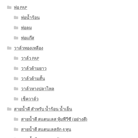
ท่อ PAP
ท่อน้ำร้อน
ท่อลม
ท่อแก๊ส
วาล์วทองเหลือง
วาล์ว PAP
วาล์วด้ามยาว
วาล์วด้ามสั้น
วาล์วหางปลาไหล
เช็ควาล์ว
สายน้ำดี สำหรับ น้ำร้อน น้ำเย็น
สายน้ำดี สแตนเลส หุ้มพีวีซี (อย่างดี)
สายน้ำดี สแตนเลสถัก 4 หุน