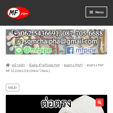
Skip
Skip
Menu
to
to
navigation
content
หน้าแรก
ร้านค้า
วิธีการเดินท่อ PAP
หน้าหลัก
ข้อต่อ สำหรับท่อ PAP
ต่อตรง (PAP)
ต่อตรง PAP
บทความ
MF S1216x1216 (16มม.*16มม.)
วิธีการสั่งซื้อ
SALE!
แจ้งชำระเงิน
ติดต่อเรา