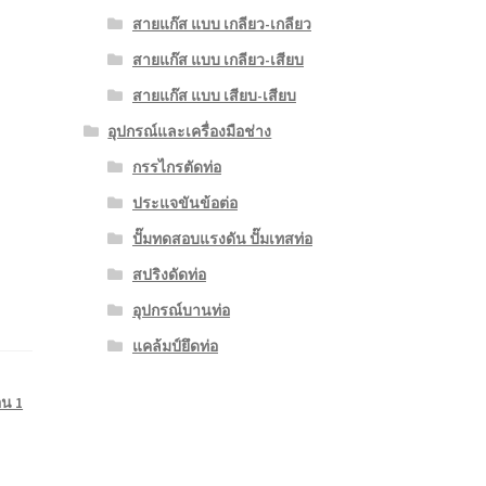
สายแก๊ส แบบ เกลียว-เกลียว
สายแก๊ส แบบ เกลียว-เสียบ
สายแก๊ส แบบ เสียบ-เสียบ
อุปกรณ์และเครื่องมือช่าง
กรรไกรตัดท่อ
ประแจขันข้อต่อ
ปั๊มทดสอบแรงดัน ปั๊มเทสท่อ
สปริงดัดท่อ
อุปกรณ์บานท่อ
แคล้มป์ยึดท่อ
น 1