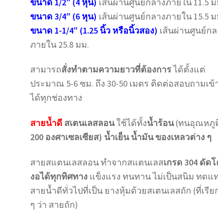
ขนาด 1/2″ (4 หุน)
เส้นผ่านศูนย์กลางภายใน 11.5 ม
ขนาด 3/4″ (6 หุน)
เส้นผ่านศูนย์กลางภายใน 15.5 ม
ขนาด 1-1/4″ (1.25 นิ้ว หรือนิ้วสอง)
เส้นผ่านศูนย์ก
ภายใน 25.8 มม.
สามารถ
สั่งทำตามความยาวที่ต้องการ
ได้ตั้งแต่
ประมาณ 5-6 ซม. ถึง 30-50 เมตร ติดต่อสอบถามเข้
ได้ทุกช่องทาง
สายน้ำดี
สเตนเลสลอน
ใช้ได้ทั้ง
น้ำร้อน
(ทนอุณหภูม
200 องศาเซลเซียส) น้ำเย็น น้ำมัน ของเหลวต่าง ๆ
สายสแตนเลสลอน ทำจากสแตนเลส
เกรด 304 ดัดโ
งอได้ทุกทิศทาง
แข็งแรง ทนทาน ไม่เป็นสนิม ทดแ
สายน้ำดีทั่วไปที่เป็น ยางหุ้มด้วยสเตนเลสถัก (ที่เรียก
ๆ ว่า สายถัก)