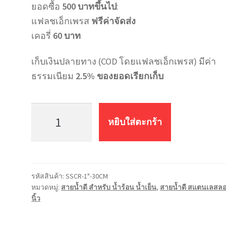
ยอดซื้อ
500 บาทขึ้นไป
:
แฟลชเอ็กเพรส
ฟรีค่าจัดส่ง
เคอรี่
60 บาท
เก็บเงินปลายทาง (COD โดยแฟลชเอ็กเพรส) มีค่า
ธรรมเนียม
2.5% ของยอดเรียกเก็บ
จำนวน
สายน้ำ
หยิบใส่ตะกร้า
ดี
น้ำ
ร้อน
น้ำ
รหัสสินค้า:
SSCR-1"-30CM
เย็น
หมวดหมู่:
สายน้ำดี สำหรับ น้ำร้อน น้ำเย็น
,
สายน้ำดี สแตนเลสลอ
ส
นิ้ว
แตน
เล