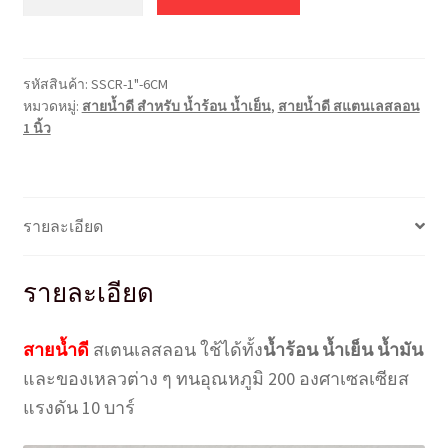
น้ำ
ร้อน
น้ำ
รหัสสินค้า:
SSCR-1"-6CM
เย็น
หมวดหมู่:
สายน้ำดี สำหรับ น้ำร้อน น้ำเย็น
,
สายน้ำดี สแตนเลสลอน
ส
1 นิ้ว
แตน
เล
สลอน
1"
รายละเอียด
ยาว
6
รายละเอียด
ซม.
(2.4
สายน้ำดี
สเตนเลสลอน ใช้ได้ทั้ง
น้ำร้อน น้ำเย็น น้ำมัน
นิ้ว)
ชิ้น
และของเหลวต่าง ๆ ทนอุณหภูมิ 200 องศาเซลเซียส
แรงดัน 10 บาร์