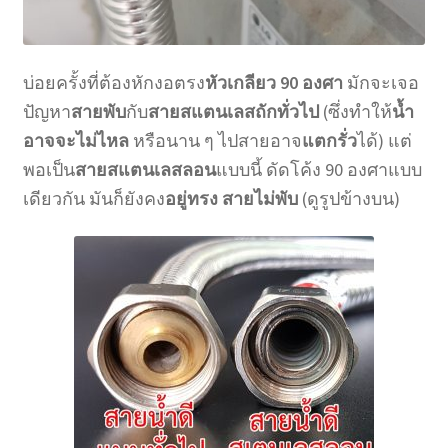
บ่อยครั้งที่ต้องหักงอตรง
หัวเกลียว 90 องศา
มักจะเจอ
ปัญหา
สายพับ
กับ
สายสแตนเลสถักทั่วไป
(ซึ่งทำให้
น้ำ
อาจจะไม่ไหล
หรือนาน ๆ ไปสายอาจ
แตกรั่ว
ได้) แต่
พอเป็น
สายสแตนเลสลอน
แบบนี้ ดัดโค้ง 90 องศาแบบ
เดียวกัน มันก็ยังคง
อยู่ทรง สายไม่พับ
(ดูรูปข้างบน)