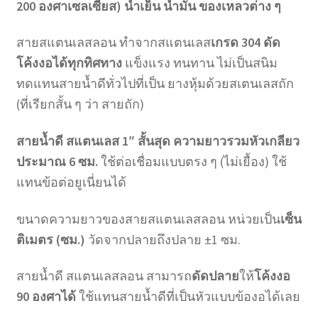
200 องศาเซลเซียส) น้ำเย็น น้ำมัน ของเหลวต่าง ๆ
สายสแตนเลสลอน ทำจากสแตนเลส
เกรด 304 ดัด
โค้งงอได้ทุกทิศทาง
แข็งแรง ทนทาน ไม่เป็นสนิม
ทดแทนสายน้ำดีทั่วไปที่เป็น ยางหุ้มด้วยสเตนเลสถัก
(ที่เรียกสั้น ๆ ว่า สายถัก)
สายน้ำดี สแตนเลส 1″ สั้นสุด ความยาวรวมหัวเกลียว
ประมาณ 6 ซม.
ใช้ต่อเชื่อมแบบตรง ๆ (ไม่เยื้อง) ใช้
แทนข้อต่อยูเนี่ยนได้
ขนาดความยาวของสายสแตนเลสลอน หน่วยเป็น
เซ็น
ติเมตร (ซม.)
วัดจากปลายถึงปลาย ±1 ซม.
สายน้ำดี สแตนเลสลอน สามารถ
ดัดปลาย
ให้
โค้งงอ
90 องศาได้
ใช้แทนสายน้ำดีที่เป็นหัวแบบข้องอได้เลย