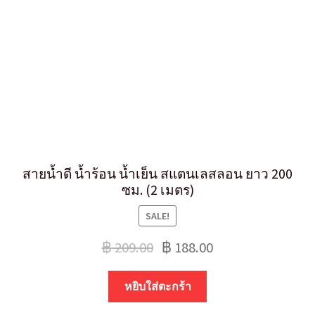
สายน้ำดี น้ำร้อน น้ำเย็น สแตนเลสลอน ยาว 200
ซม. (2 เมตร)
SALE!
฿
209.00
฿
188.00
หยิบใส่ตะกร้า