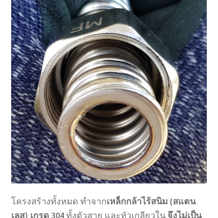
โครงสร้างทั้งหมด ทำจาก
เหล็กกล้าไร้สนิม (สแตน
เลส) เกรด 304
ทั้งตัวสาย และหัวเกลียวใน
จึงไม่เป็น