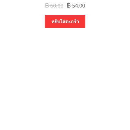
฿
60.00
฿
54.00
หยิบใส่ตะกร้า