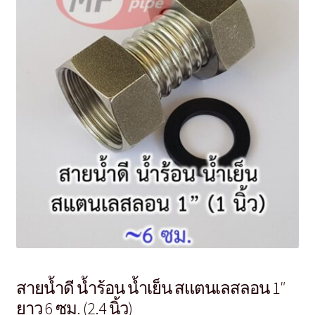
สายน้ำดี น้ำร้อน น้ำเย็น สแตนเลสลอน 1″
ยาว 6 ซม. (2.4 นิ้ว)