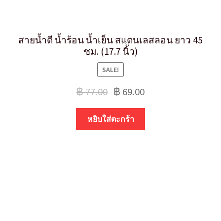
สายน้ำดี น้ำร้อน น้ำเย็น สแตนเลสลอน ยาว 45
ซม. (17.7 นิ้ว)
SALE!
฿
77.00
฿
69.00
หยิบใส่ตะกร้า