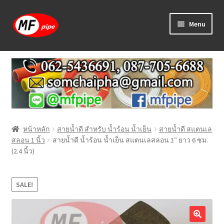
Skip
Skip
Menu
to
to
navigation
content
หน้าแรก
ร้านค้า
วิธีการเดินท่อ PAP
หน้าหลัก
สายน้ำดี สำหรับ น้ำร้อน น้ำเย็น
สายน้ำดี สแตนเล
บทความ
สลอน 1 นิ้ว
สายน้ำดี น้ำร้อน น้ำเย็น สแตนเลสลอน 1″ ยาว 6 ซม.
(2.4 นิ้ว)
วิธีการสั่งซื้อ
แจ้งชำระเงิน
SALE!
ติดต่อเรา