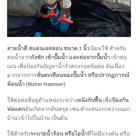
สายน้ำดี สแตนเลสลอน ขนาด 1 นิ้ว
นิยมใช้ สำหรับ
ต่อน้ำจาก
ถังพัก เข้าปั๊มน้ำ และต่อจากปั๊มน้ำ
เข้าท่อ
เมน เพื่อป้องกันปัญหาน้ำรั่วตรงรอยข้อต่อ อันเนื่อง
มากจากการ
สั่นสะเทือนของปั๊มน้ำ หรือปรากฏการณ์
ค้อนน้ำ (Water Hammer)
ใช้ต่อท่อที่อยู่ตำแหน่งระหว่าง
ผนังกับพื้น
เพื่อ
ป้องกัน
ท่อแตก
อันเกิดจากดินทรุด เช่น ตำแหน่งระหว่างนอก
บ้าน เข้าไปในบ้าน เป็นต้น
ใช้สำหรับ
ระบายน้ำร้อน หรือไอน้ำ
ที่ไม่มีแรงดัน หรือ