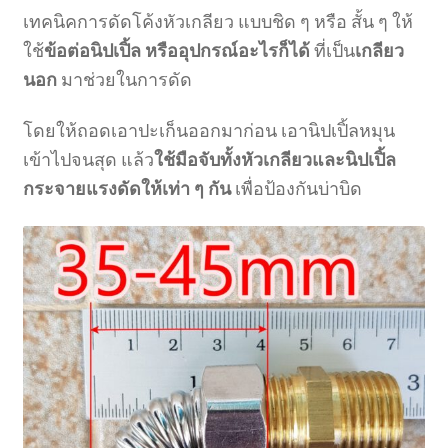
เทคนิคการดัดโค้งหัวเกลียว แบบชิด ๆ หรือ สั้น ๆ ให้
ใช้
ข้อต่อนิปเปิ้ล หรืออุปกรณ์อะไรก็ได้
ที่เป็น
เกลียว
นอก
มาช่วยในการดัด
โดยให้ถอดเอาปะเก็นออกมาก่อน เอานิปเปิ้ลหมุน
เข้าไปจนสุด แล้ว
ใช้มือจับทั้งหัวเกลียวและนิปเปิ้ล
กระจายแรงดัดให้เท่า ๆ กัน
เพื่อป้องกันบ่าบิด