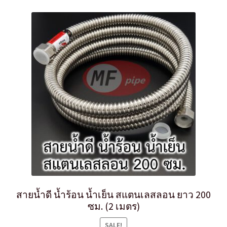
สายน้ำดี น้ำร้อน น้ำเย็น สแตนเลสลอน ยาว 200
ซม. (2 เมตร)
SALE!