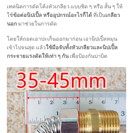
เทคนิคการดัดโค้งหัวเกลียว แบบชิด ๆ หรือ สั้น ๆ ให้
ใช้
ข้อต่อนิปเปิ้ล หรืออุปกรณ์อะไรก็ได้
ที่เป็น
เกลียว
นอก
มาช่วยในการดัด
โดยให้ถอดเอาปะเก็นออกมาก่อน เอานิปเปิ้ลหมุน
เข้าไปจนสุด แล้ว
ใช้มือจับทั้งหัวเกลียวและนิปเปิ้ล
กระจายแรงดัดให้เท่า ๆ กัน
เพื่อป้องกันบ่าบิด