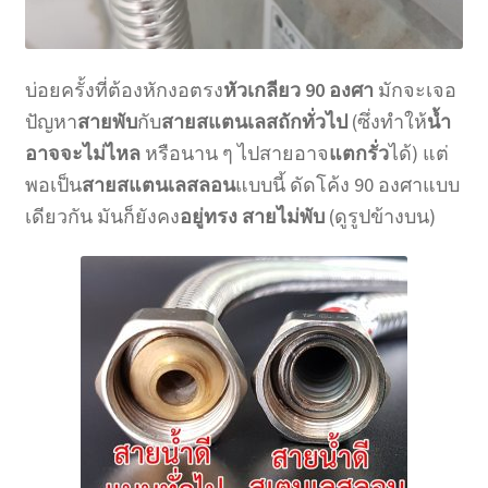
บ่อยครั้งที่ต้องหักงอตรง
หัวเกลียว 90 องศา
มักจะเจอ
ปัญหา
สายพับ
กับ
สายสแตนเลสถักทั่วไป
(ซึ่งทำให้
น้ำ
อาจจะไม่ไหล
หรือนาน ๆ ไปสายอาจ
แตกรั่ว
ได้) แต่
พอเป็น
สายสแตนเลสลอน
แบบนี้ ดัดโค้ง 90 องศาแบบ
เดียวกัน มันก็ยังคง
อยู่ทรง สายไม่พับ
(ดูรูปข้างบน)