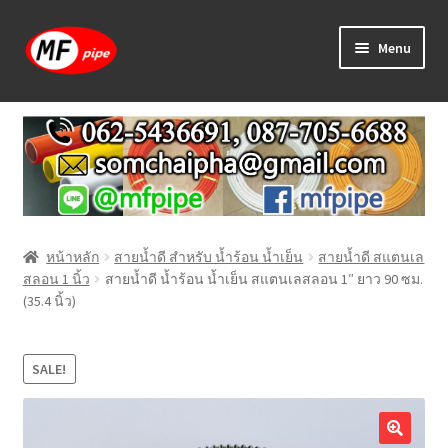
Skip
Skip
Menu
to
to
navigation
content
หน้าแรก
ร้านค้า
วิธีการเดินท่อ PAP
หน้าหลัก
สายน้ำดี สำหรับ น้ำร้อน น้ำเย็น
สายน้ำดี สแตนเล
บทความ
สลอน 1 นิ้ว
สายน้ำดี น้ำร้อน น้ำเย็น สแตนเลสลอน 1″ ยาว 90 ซม.
(35.4 นิ้ว)
วิธีการสั่งซื้อ
แจ้งชำระเงิน
SALE!
ติดต่อเรา