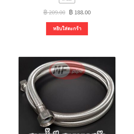
฿
209.00
฿
188.00
หยิบใส่ตะกร้า