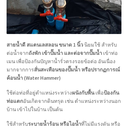
สายน้ำดี สแตนเลสลอน ขนาด 1 นิ้ว
นิยมใช้ สำหรับ
ต่อน้ำจาก
ถังพัก เข้าปั๊มน้ำ และต่อจากปั๊มน้ำ
เข้าท่อ
เมน เพื่อป้องกันปัญหาน้ำรั่วตรงรอยข้อต่อ อันเนื่อง
มากจากการ
สั่นสะเทือนของปั๊มน้ำ หรือปรากฏการณ์
ค้อนน้ำ (Water Hammer)
ใช้ต่อท่อที่อยู่ตำแหน่งระหว่าง
ผนังกับพื้น
เพื่อ
ป้องกัน
ท่อแตก
อันเกิดจากดินทรุด เช่น ตำแหน่งระหว่างนอก
บ้าน เข้าไปในบ้าน เป็นต้น
ใช้สำหรับ
ระบายน้ำร้อน หรือไอน้ำ
ที่ไม่มีแรงดัน หรือ