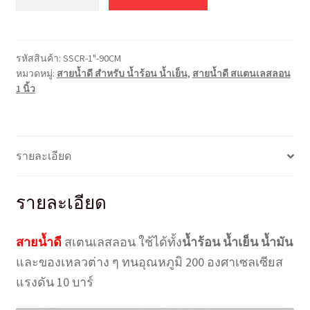
น้ำ
ร้อน
น้ำ
รหัสสินค้า:
SSCR-1"-90CM
เย็น
หมวดหมู่:
สายน้ำดี สำหรับ น้ำร้อน น้ำเย็น
,
สายน้ำดี สแตนเลสลอน
ส
1 นิ้ว
แตน
เล
สลอน
1"
รายละเอียด
ยาว
90
รายละเอียด
ซม.
(35.4
สายน้ำดี
สเตนเลสลอน ใช้ได้ทั้ง
น้ำร้อน น้ำเย็น น้ำมัน
นิ้ว)
ชิ้น
และของเหลวต่าง ๆ ทนอุณหภูมิ 200 องศาเซลเซียส
แรงดัน 10 บาร์