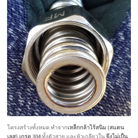
โครงสร้างทั้งหมด ทำจาก
เหล็กกล้าไร้สนิม (สแตน
เลส) เกรด 304
ทั้งตัวสาย และหัวเกลียวใน
จึงไม่เป็น