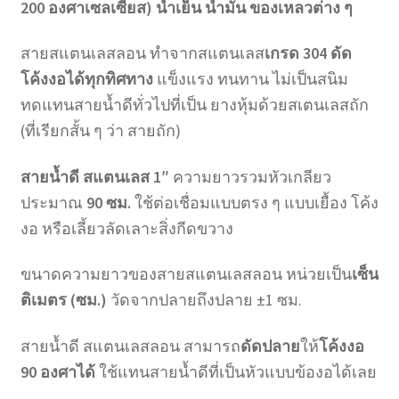
200 องศาเซลเซียส) น้ำเย็น น้ำมัน ของเหลวต่าง ๆ
สายสแตนเลสลอน ทำจากสแตนเลส
เกรด 304 ดัด
โค้งงอได้ทุกทิศทาง
แข็งแรง ทนทาน ไม่เป็นสนิม
ทดแทนสายน้ำดีทั่วไปที่เป็น ยางหุ้มด้วยสเตนเลสถัก
(ที่เรียกสั้น ๆ ว่า สายถัก)
สายน้ำดี สแตนเลส 1″
ความยาวรวมหัวเกลียว
ประมาณ
90 ซม.
ใช้ต่อเชื่อมแบบตรง ๆ แบบเยื้อง โค้ง
งอ หรือเลี้ยวลัดเลาะสิ่งกีดขวาง
ขนาดความยาวของสายสแตนเลสลอน หน่วยเป็น
เซ็น
ติเมตร (ซม.)
วัดจากปลายถึงปลาย ±1 ซม.
สายน้ำดี สแตนเลสลอน สามารถ
ดัดปลาย
ให้
โค้งงอ
90 องศาได้
ใช้แทนสายน้ำดีที่เป็นหัวแบบข้องอได้เลย