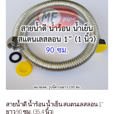
สายน้ำดี น้ำร้อน น้ำเย็น สแตนเลสลอน 1″
ยาว 90 ซม. (35.4 นิ้ว)