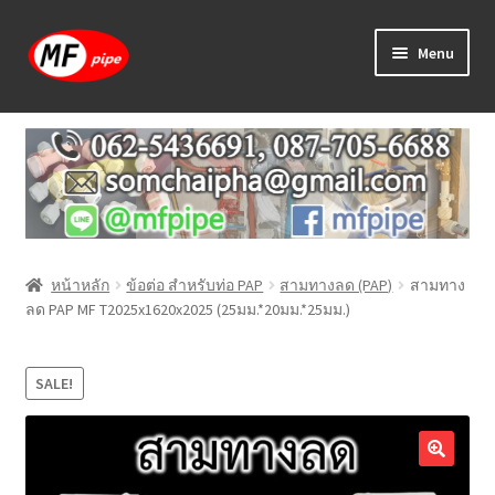
Skip
Skip
Menu
to
to
navigation
content
หน้าแรก
ร้านค้า
วิธีการเดินท่อ PAP
หน้าหลัก
ข้อต่อ สำหรับท่อ PAP
สามทางลด (PAP)
สามทาง
บทความ
ลด PAP MF T2025x1620x2025 (25มม.*20มม.*25มม.)
วิธีการสั่งซื้อ
SALE!
แจ้งชำระเงิน
ติดต่อเรา