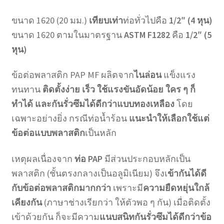
ขนาด 1620 (20 มม.)
เทียบเท่า
ท่อทั่วไปคือ
1/2″ (4 หุน)
ขนาด 1620 ตามในมาตรฐาน
ASTM F1282
คือ
1/2″ (5
หุน)
ข้อต่อพลาสติก PAP MF ผลิตจาก
ไนล่อน
แข็งแรง
ทนทาน
ติดตั้งง่าย เร็ว ใช้แรงขันอัดน้อย ใคร ๆ ก็
ทำได้
และกันรั่วซึมได้ดีกว่าแบบทองเหลือง
โดย
เฉพาะอย่างยิ่ง กรณีท่อน้ำร้อน
แนะนำให้เลือกใช้แต่
ข้อต่อแบบพลาสติก
เป็นหลัก
เหตุผลเนื่องจาก
ท่อ PAP
มีส่วนประกอบหลักเป็น
พลาสติก (ชั้นตรงกลางเป็นอลูมิเนียม) จึงเ
ข้ากันได้ดี
กับข้อต่อพลาสติกมากกว่า
เพราะมี
ความยืดหยุ่นใกล้
เคียงกัน
(ภาษาช่างเรียกว่า ให้ตัวพอ ๆ กัน) เมื่อติดตั้ง
เข้าด้วยกัน ก็จะมีความ
แนบสนิทกันรั่วซึมได้ดีกว่าข้อ