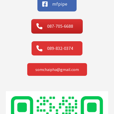
mfpipe
087-705-6688
089-832-0374
somchaipha@gmail.com