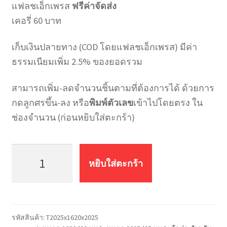
แฟลชเอ็กเพรส
ฟรีค่าจัดส่ง
เคอรี่ 60 บาท
เก็บเงินปลายทาง (COD โดยแฟลชเอ็กเพรส) มีค่า
ธรรมเนียมเพิ่ม 2.5% ของยอดรวม
สามารถเพิ่ม-ลดจำนวนชิ้นตามที่ต้องการได้ ด้วยการ
กดลูกศรขึ้น-ลง หรือ
พิมพ์ตัวเลข
เข้าไปโดยตรง ใน
ช่องจำนวน (ก่อนหยิบใส่ตะกร้า)
จำนวน
สาม
หยิบใส่ตะกร้า
ทาง
ลด
PAP
MF
รหัสสินค้า:
T2025x1620x2025
T2025x1620x2025