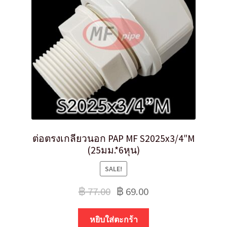
ต่อตรงเกลียวนอก PAP MF S2025x3/4″M
(25มม.*6หุน)
SALE!
฿
77.00
฿
69.00
หยิบใส่ตะกร้า