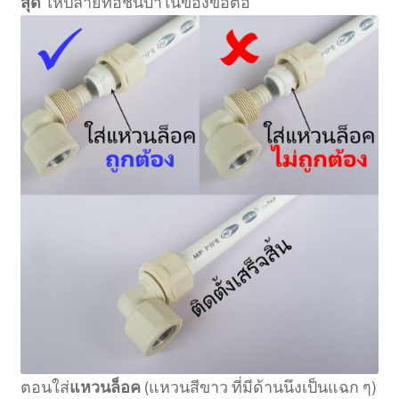
สุด
ให้ปลายท่อชนบ่าในของข้อต่อ
ตอนใส่
แหวนล็อค
(แหวนสีขาว ที่มีด้านนึงเป็นแฉก ๆ)