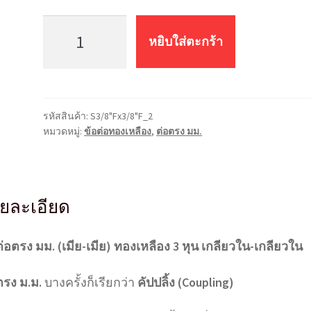
จำนวน
ข้อ
หยิบใส่ตะกร้า
ต่อ
ตรง
ทอง
เหลือง
รหัสสินค้า:
S3/8"Fx3/8"F_2
มม.
หมวดหมู่:
ข้อต่อทองเหลือง
,
ต่อตรง มม.
S3/8"Fx3/8"F
(3*3
หุน)
ชิ้น
ยละเอียด
ต่อตรง มม. (เมีย-เมีย) ทองเหลือง 3 หุน เกลียวใน-เกลียวใน
ตรง ม.ม.
บางครั้งก็เรียกว่า
คัปปลิ้ง (Coupling)