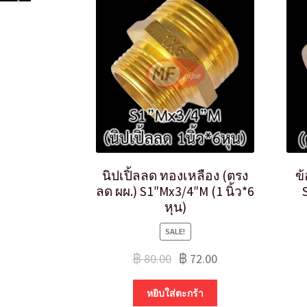
นิปเปิ้ลลด ทองเหลือง (ตรง
ข
ลด ผผ.) S1″Mx3/4″M (1 นิ้ว*6
หุน)
SALE!
฿
80.00
฿
72.00
หยิบใส่ตะกร้า