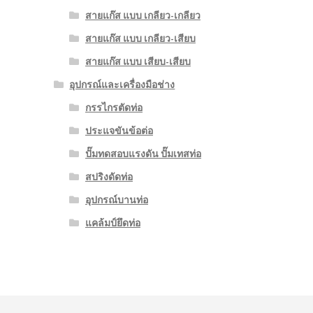
สายแก๊ส แบบ เกลียว-เกลียว
สายแก๊ส แบบ เกลียว-เสียบ
สายแก๊ส แบบ เสียบ-เสียบ
อุปกรณ์และเครื่องมือช่าง
กรรไกรตัดท่อ
ประแจขันข้อต่อ
ปั๊มทดสอบแรงดัน ปั๊มเทสท่อ
สปริงดัดท่อ
อุปกรณ์บานท่อ
แคล้มป์ยึดท่อ