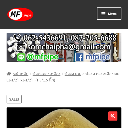
Skip
Skip
Menu
to
to
navigation
content
หน้าแรก
ร้านค้า
วิธีการเดินท่อ PAP
หน้าหลัก
ข้อต่อทองเหลือง
ข้องอ มม.
ข้องอ ทองเหลือง มม.
บทความ
L1-1/2″Fx1-1/2″F (1.5*1.5 นิ้ว)
วิธีการสั่งซื้อ
SALE!
แจ้งชำระเงิน
ติดต่อเรา