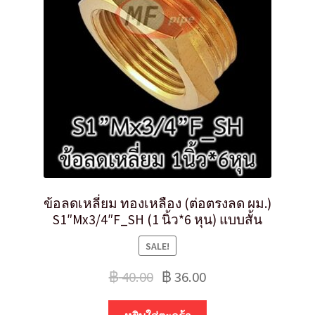
ข้อลดเหลี่ยม ทองเหลือง (ต่อตรงลด ผม.)
S1″Mx3/4″F_SH (1 นิ้ว*6 หุน) แบบสั้น
SALE!
฿
40.00
฿
36.00