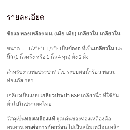
ชิ้น
รายละเอียด
ข้องอ ทองเหลือง มม. (เมีย-เมีย) เกลียวใน-เกลียวใน
ขนาด L1-1/2″F*1-1/2″F เป็น
ข้องอ
ที่เป็น
เกลียวใน 1.5
นิ้ว
(1 นิ้วครึ่ง หรือ 1 นิ้ว 4 หุน) ทั้ง 2 ฝั่ง
สำหรับงานท่อประปาทั่วไป ระบบท่อน้ำร้อน ท่อลม
ท่อแก๊ส ฯลฯ
เกลียวเป็นแบบ
เกลียวประปา BSP
เกลียวนิ้ว ที่ใช้กัน
ทั่วไปในประเทศไทย
วัสดุเป็น
ทองเหลืองแท้
จุดเด่นของทองเหลืองคือ
ทนทาน
ทนต่อการกัดกร่อน
ไม่เป็นสนิมเหมือนเหล็ก