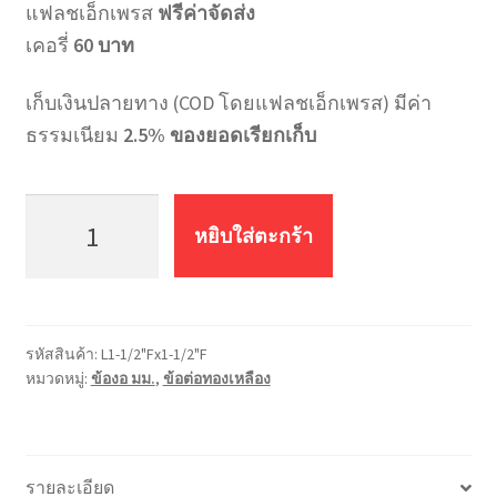
แฟลชเอ็กเพรส
ฟรีค่าจัดส่ง
เคอรี่
60 บาท
เก็บเงินปลายทาง (COD โดยแฟลชเอ็กเพรส) มีค่า
ธรรมเนียม
2.5% ของยอดเรียกเก็บ
จำนวน
ข้อ
หยิบใส่ตะกร้า
งอ
ทอง
เหลือง
มม.
รหัสสินค้า:
L1-1/2"Fx1-1/2"F
L1-
หมวดหมู่:
ข้องอ มม.
,
ข้อต่อทองเหลือง
1/2"Fx1-
1/2"F
(1.5*1.5
นิ้ว)
รายละเอียด