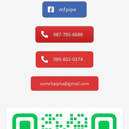
mfpipe
087-705-6688
089-832-0374
somchaipha@gmail.com