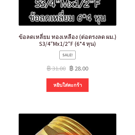
ข้อลดเหลี่ยม ทองเหลือง (ต่อตรงลด ผม.)
S3/4″Mx1/2″F (6*4 หุน)
SALE!
฿
31.00
฿
28.00
หยิบใส่ตะกร้า