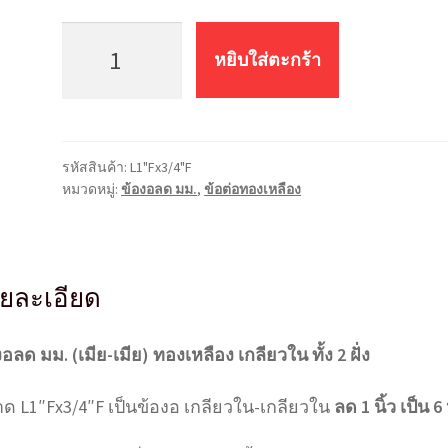
จำนวน
ข้อ
หยิบใส่ตะกร้า
งอลด
ทอง
เหลือง
มม.
รหัสสินค้า:
L1"Fx3/4"F
L1"Fx3/4"F
หมวดหมู่:
ข้องอลด มม.
,
ข้อต่อทองเหลือง
(1นิ้ว*6หุน)
ชิ้น
ยละเอียด
อลด มม. (เมีย-เมีย) ทองเหลือง เกลียวใน ทั้ง 2 ฝั่ง
ด L1″Fx3/4″F เป็นข้องอ เกลียวใน-เกลียวใน
ลด 1 นิ้ว เป็น 6