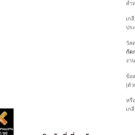
สำห
เกล
ปร
วัสด
กัด
งา
ข้อ
(ตัว
หรื
เกลี