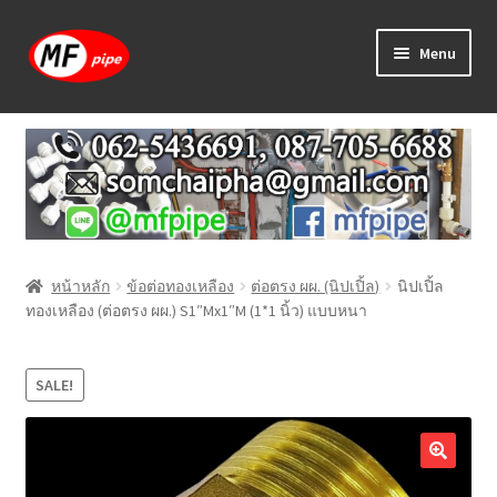
Skip
Skip
Menu
to
to
navigation
content
หน้าแรก
ร้านค้า
วิธีการเดินท่อ PAP
หน้าหลัก
ข้อต่อทองเหลือง
ต่อตรง ผผ. (นิปเปิ้ล)
นิปเปิ้ล
บทความ
ทองเหลือง (ต่อตรง ผผ.) S1″Mx1″M (1*1 นิ้ว) แบบหนา
วิธีการสั่งซื้อ
SALE!
แจ้งชำระเงิน
ติดต่อเรา