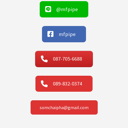
@mfpipe
mfpipe
087-705-6688
089-832-0374
somchaipha@gmail.com