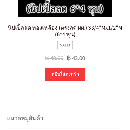
นิปเปิ้ลลด ทองเหลือง (ตรงลด ผผ.) S3/4″Mx1/2″M
(6*4 หุน)
SALE!
฿
48.00
฿
43.00
หยิบใส่ตะกร้า
หมวดหมู่สินค้า