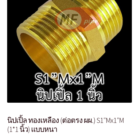
นิปเปิ้ล ทองเหลือง (ต่อตรง ผผ.) S1″Mx1″M
(1*1 นิ้ว) แบบหนา