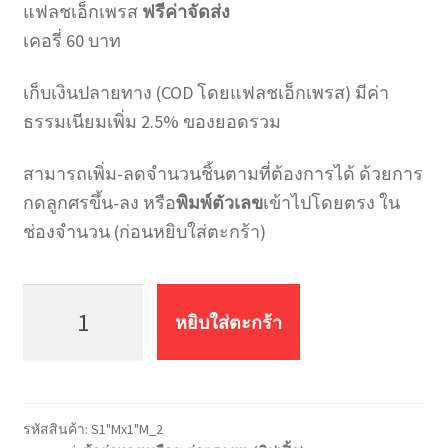
แฟลชเอ็กเพรส
ฟรีค่าจัดส่ง
เคอรี่ 60 บาท
เก็บเงินปลายทาง (COD โดยแฟลชเอ็กเพรส) มีค่า
ธรรมเนียมเพิ่ม 2.5% ของยอดรวม
สามารถเพิ่ม-ลดจำนวนชิ้นตามที่ต้องการได้ ด้วยการ
กดลูกศรขึ้น-ลง หรือ
พิมพ์ตัวเลข
เข้าไปโดยตรง ใน
ช่องจำนวน (ก่อนหยิบใส่ตะกร้า)
จำนวน
นิ
หยิบใส่ตะกร้า
ปเปิ้ล
ทอง
เหลือง
(ต่อ
รหัสสินค้า:
S1"Mx1"M_2
ตรง