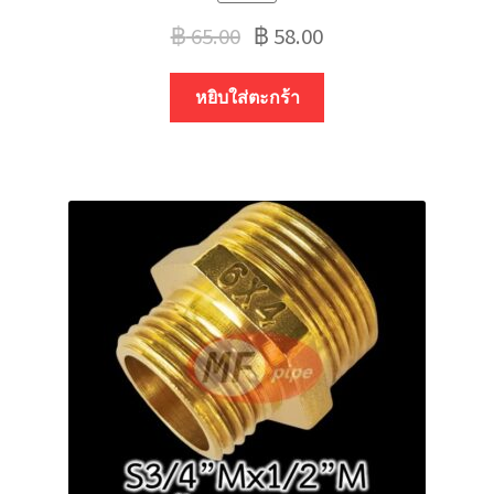
฿
65.00
฿
58.00
หยิบใส่ตะกร้า