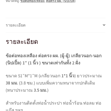
หมวดหมู่:
ข้อต่อทองเหลือง
,
ต่อตรง ผผ. (นิปเปิ้ล)
ผผ.)
S1"Mx1"M
(1*1
นิ้ว)
รายละเอียด
แบบ
หนา
รายละเอียด
ชิ้น
ข้อต่อทองเหลือง ต่อตรง ผผ. (ผู้-ผู้) เกลียวนอก-นอก
(นิปเปิ้ล) 1″ (1 นิ้ว ) ขนาดเท่ากันทั้ง 2 ฝั่ง
ขนาด S1″M*1″M (เกลียวนอก
1*1 นิ้ว
) ยาวประมาณ
38 มม.
(3.8 ซม.) แบบเพิ่มความหนาจากปกติเดิม
(หนาประมาณ
3.5 มม.
)
สำหรับงานติดตั้งท่อน้ำประปา ท่อน้ำร้อน ท่อลม ท่อ
แก๊ส ฯลฯ