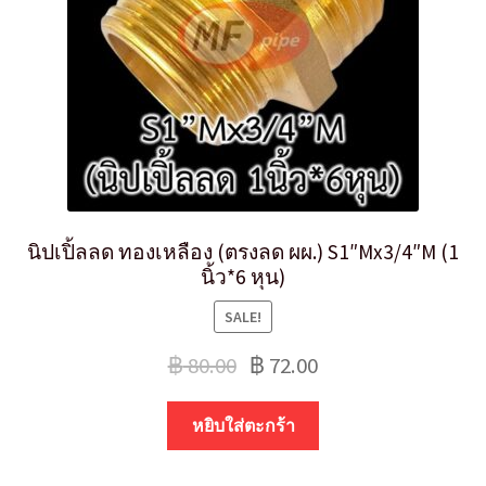
นิปเปิ้ลลด ทองเหลือง (ตรงลด ผผ.) S1″Mx3/4″M (1
นิ้ว*6 หุน)
SALE!
฿
80.00
฿
72.00
หยิบใส่ตะกร้า