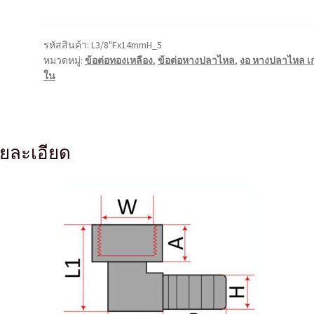
หางปลา
ไหล
เกลียว
รหัสสินค้า:
L3/8"Fx14mmH_5
ใน
หมวดหมู่:
ข้อต่อทองเหลือง
,
ข้อต่อหางปลาไหล
,
งอ หางปลาไหล เก
L3/8"Fx14mmH
ใน
ชิ้น
ยละเอียด