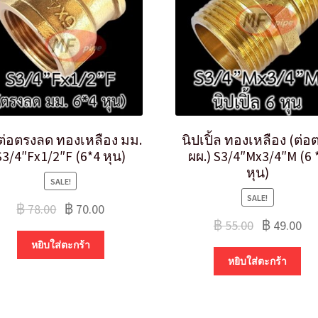
ต่อตรงลด ทองเหลือง มม.
นิปเปิ้ล ทองเหลือง (ต่อ
S3/4″Fx1/2″F (6*4 หุน)
ผผ.) S3/4″Mx3/4″M (6 
หุน)
SALE!
SALE!
฿
78.00
฿
70.00
฿
55.00
฿
49.00
หยิบใส่ตะกร้า
หยิบใส่ตะกร้า