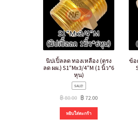
นิปเปิ้ลลด ทองเหลือง (ตรง
ข้อ
ลด ผผ.) S1″Mx3/4″M (1 นิ้ว*6
หุน)
SALE!
฿
80.00
฿
72.00
หยิบใส่ตะกร้า