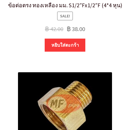
ข้อต่อตรง ทองเหลือง มม. S1/2″Fx1/2″F (4*4 หุน)
SALE!
฿
42.00
฿
38.00
หยิบใส่ตะกร้า