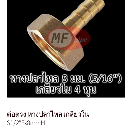
ต่อตรง หางปลาไหล เกลียวใน
S1/2″Fx8mmH