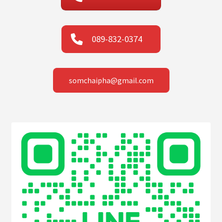
089-832-0374
somchaipha@gmail.com