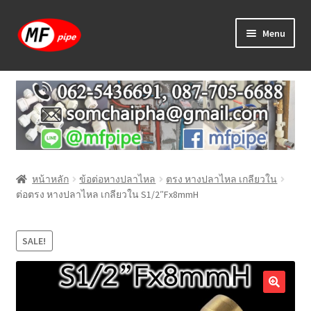
Skip
Skip
Menu
to
to
navigation
content
หน้าแรก
ร้านค้า
วิธีการเดินท่อ PAP
หน้าหลัก
ข้อต่อหางปลาไหล
ตรง หางปลาไหล เกลียวใน
บทความ
ต่อตรง หางปลาไหล เกลียวใน S1/2″Fx8mmH
วิธีการสั่งซื้อ
SALE!
แจ้งชำระเงิน
ติดต่อเรา