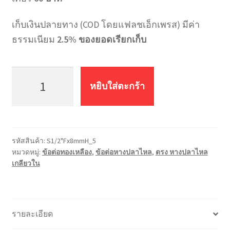
เก็บเงินปลายทาง (COD โดยแฟลชเอ็กเพรส) มีค่า
ธรรมเนียม
2.5% ของยอดเรียกเก็บ
จำนวน
ต่อ
หยิบใส่ตะกร้า
ตรง
หางปลา
ไหล
เกลียว
รหัสสินค้า:
S1/2"Fx8mmH_5
ใน
หมวดหมู่:
ข้อต่อทองเหลือง
,
ข้อต่อหางปลาไหล
,
ตรง หางปลาไหล
S1/2"Fx8mmH
เกลียวใน
ชิ้น
รายละเอียด