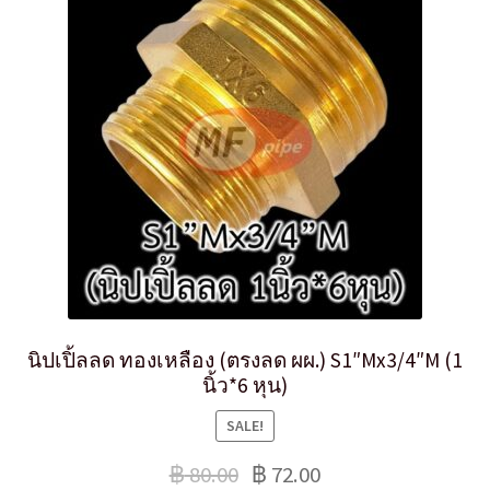
นิปเปิ้ลลด ทองเหลือง (ตรงลด ผผ.) S1″Mx3/4″M (1
นิ้ว*6 หุน)
SALE!
฿
80.00
฿
72.00