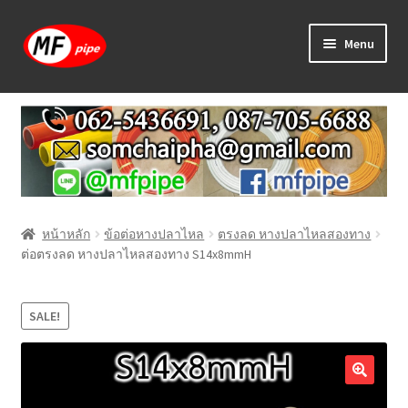
Skip
Skip
Menu
to
to
navigation
content
หน้าแรก
ร้านค้า
วิธีการเดินท่อ PAP
หน้าหลัก
ข้อต่อหางปลาไหล
ตรงลด หางปลาไหลสองทาง
บทความ
ต่อตรงลด หางปลาไหลสองทาง S14x8mmH
วิธีการสั่งซื้อ
SALE!
แจ้งชำระเงิน
ติดต่อเรา