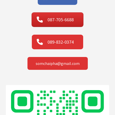
087-705-6688
089-832-0374
somchaipha@gmail.com