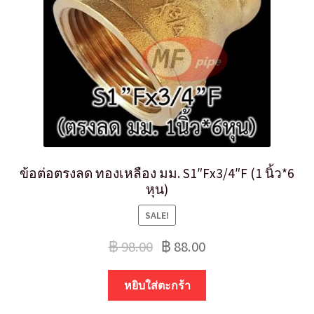
ข้อต่อตรงลด ทองเหลือง มม. S1″Fx3/4″F (1 นิ้ว*6
หุน)
SALE!
฿
98.00
฿
88.00
หยิบใส่ตะกร้า