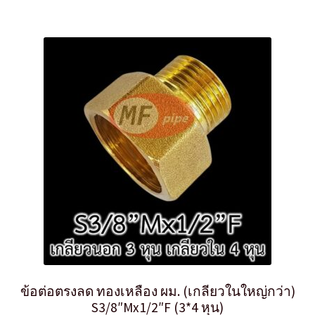
ข้อต่อตรงลด ทองเหลือง ผม. (เกลียวในใหญ่กว่า)
S3/8″Mx1/2″F (3*4 หุน)