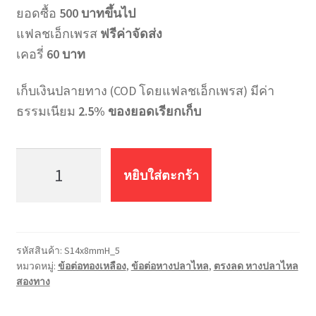
ยอดซื้อ
500 บาทขึ้นไป
แฟลชเอ็กเพรส
ฟรีค่าจัดส่ง
เคอรี่
60 บาท
เก็บเงินปลายทาง (COD โดยแฟลชเอ็กเพรส) มีค่า
ธรรมเนียม
2.5% ของยอดเรียกเก็บ
จำนวน
ต่อ
หยิบใส่ตะกร้า
ตรง
ลด
หางปลา
ไหล
รหัสสินค้า:
S14x8mmH_5
สอง
หมวดหมู่:
ข้อต่อทองเหลือง
,
ข้อต่อหางปลาไหล
,
ตรงลด หางปลาไหล
ทาง
สองทาง
S14x8mmH
ชิ้น