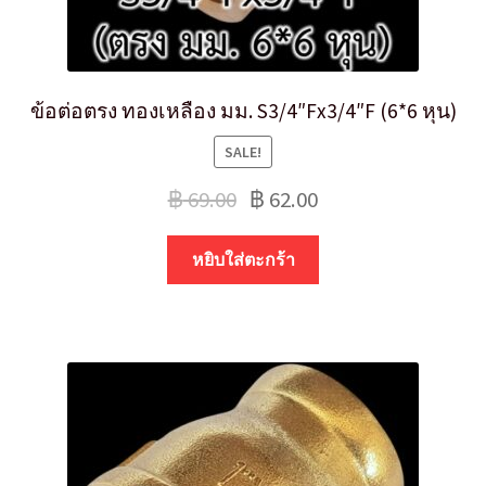
ข้อต่อตรง ทองเหลือง มม. S3/4″Fx3/4″F (6*6 หุน)
SALE!
฿
69.00
฿
62.00
หยิบใส่ตะกร้า