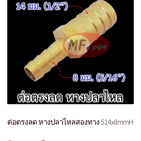
ต่อตรงลด หางปลาไหลสองทาง S14x8mmH