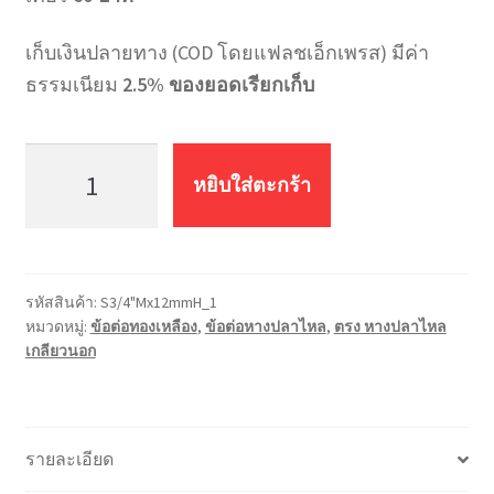
เก็บเงินปลายทาง (COD โดยแฟลชเอ็กเพรส) มีค่า
ธรรมเนียม
2.5% ของยอดเรียกเก็บ
จำนวน
ต่อ
หยิบใส่ตะกร้า
ตรง
หางปลา
ไหล
เกลียว
รหัสสินค้า:
S3/4"Mx12mmH_1
นอก
หมวดหมู่:
ข้อต่อทองเหลือง
,
ข้อต่อหางปลาไหล
,
ตรง หางปลาไหล
S3/4"Mx12mmH
เกลียวนอก
ชิ้น
รายละเอียด