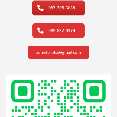
087-705-6688
089-832-0374
somchaipha@gmail.com