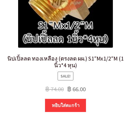
นิปเปิ้ลลด ทองเหลือง (ตรงลด ผผ.) S1″Mx1/2″M (1
นิ้ว*4 หุน)
SALE!
฿
74.00
฿
66.00
หยิบใส่ตะกร้า