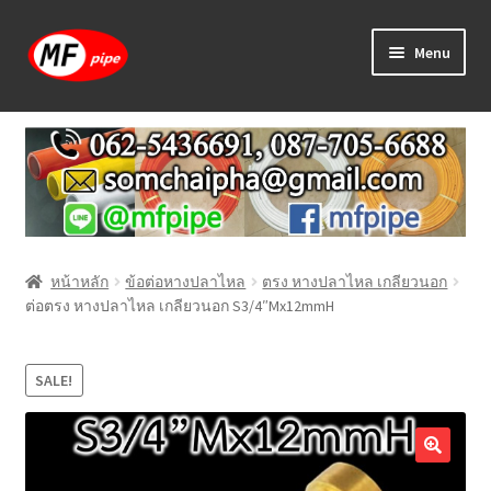
Skip
Skip
Menu
to
to
navigation
content
หน้าแรก
ร้านค้า
วิธีการเดินท่อ PAP
หน้าหลัก
ข้อต่อหางปลาไหล
ตรง หางปลาไหล เกลียวนอก
บทความ
ต่อตรง หางปลาไหล เกลียวนอก S3/4″Mx12mmH
วิธีการสั่งซื้อ
SALE!
แจ้งชำระเงิน
ติดต่อเรา