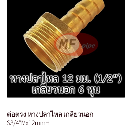
ต่อตรง หางปลาไหล เกลียวนอก
S3/4″Mx12mmH