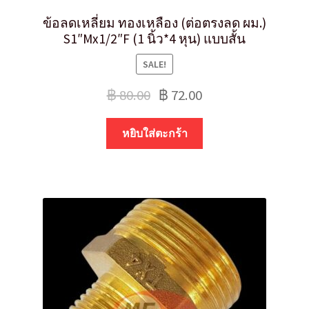
ข้อลดเหลี่ยม ทองเหลือง (ต่อตรงลด ผม.)
S1″Mx1/2″F (1 นิ้ว*4 หุน) แบบสั้น
SALE!
฿
80.00
฿
72.00
หยิบใส่ตะกร้า