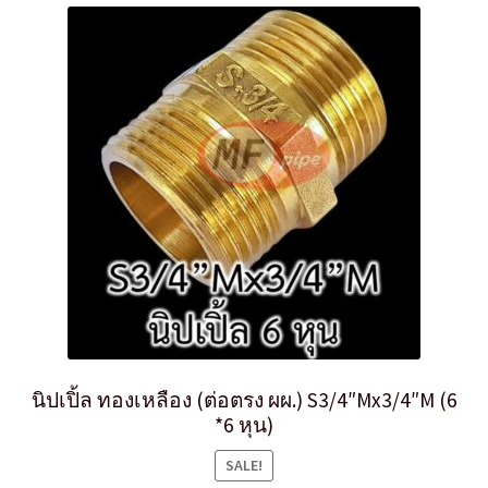
นิปเปิ้ล ทองเหลือง (ต่อตรง ผผ.) S3/4″Mx3/4″M (6
*6 หุน)
SALE!