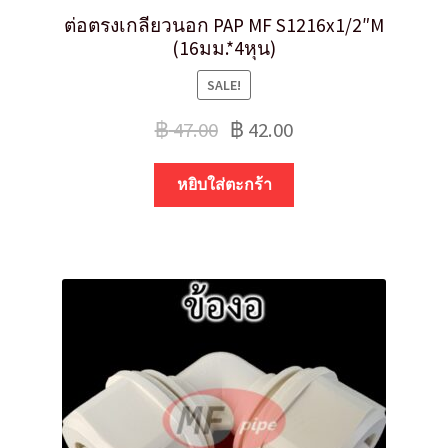
ต่อตรงเกลียวนอก PAP MF S1216x1/2″M
(16มม.*4หุน)
SALE!
฿
47.00
฿
42.00
หยิบใส่ตะกร้า