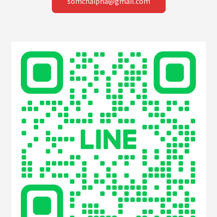
somchaipha@gmail.com