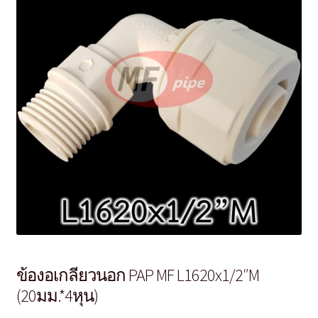
ข้องอเกลียวนอก PAP MF L1620x1/2″M
(20มม.*4หุน)