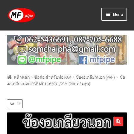
Skip
Skip
Menu
to
to
navigation
content
หน้าแรก
ร้านค้า
วิธีการเดินท่อ PAP
หน้าหลัก
ข้อต่อ สำหรับท่อ PAP
ข้องอเกลียวนอก (PAP)
ข้อ
บทความ
งอเกลียวนอก PAP MF L1620x1/2″M (20มม.*4หุน)
วิธีการสั่งซื้อ
SALE!
แจ้งชำระเงิน
ติดต่อเรา