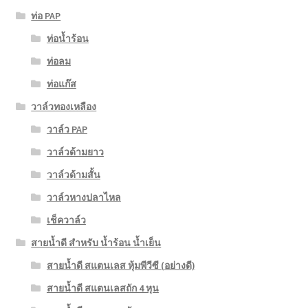
ท่อ PAP
ท่อน้ำร้อน
ท่อลม
ท่อแก๊ส
วาล์วทองเหลือง
วาล์ว PAP
วาล์วด้ามยาว
วาล์วด้ามสั้น
วาล์วหางปลาไหล
เช็ควาล์ว
สายน้ำดี สำหรับ น้ำร้อน น้ำเย็น
สายน้ำดี สแตนเลส หุ้มพีวีซี (อย่างดี)
สายน้ำดี สแตนเลสถัก 4 หุน