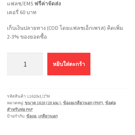
แฟลช/EMS
ฟรีค่าจัดส่ง
เคอรี่ 60 บาท
เก็บเงินปลายทาง (COD โดยแฟลชเอ็กเพรส) คิดเพิ่ม
2-3% ของยอดซื้อ
จำนวน
ข้อ
หยิบใส่ตะกร้า
งอ
เกลียว
นอก
PAP
รหัสสินค้า:
L1620x1/2"M
MF
หมวดหมู่:
ขนาด 1620 (20 มม.)
,
ข้องอเกลียวนอก (PAP)
,
ข้อต่อ
L1620x1/2"M
สำหรับท่อ PAP
(20มม.*4หุน)
ป้ายกำกับ:
ข้องอ
,
เกลียวนอก
ชิ้น