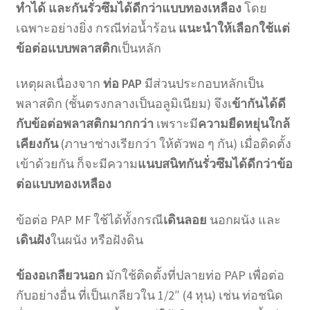
ทำได้
และกันรั่วซึมได้ดีกว่าแบบทองเหลือง
โดย
เฉพาะอย่างยิ่ง กรณีท่อน้ำร้อน
แนะนำให้เลือกใช้แต่
ข้อต่อแบบพลาสติก
เป็นหลัก
เหตุผลเนื่องจาก
ท่อ PAP
มีส่วนประกอบหลักเป็น
พลาสติก (ชั้นตรงกลางเป็นอลูมิเนียม) จึงเ
ข้ากันได้ดี
กับข้อต่อพลาสติกมากกว่า
เพราะมี
ความยืดหยุ่นใกล้
เคียงกัน
(ภาษาช่างเรียกว่า ให้ตัวพอ ๆ กัน) เมื่อติดตั้ง
เข้าด้วยกัน ก็จะมีความ
แนบสนิทกันรั่วซึมได้ดีกว่าข้อ
ต่อแบบทองเหลือง
ข้อต่อ PAP MF ใช้ได้ทั้งกรณี
เดินลอย
นอกผนัง และ
เดินฝัง
ในผนัง หรือฝังดิน
ข้องอเกลียวนอก
มักใช้ติดตั้งที่ปลายท่อ PAP เพื่อต่อ
กับอย่างอื่น ที่เป็นเกลียวใน 1/2″ (4 หุน) เช่น ท่อชนิด