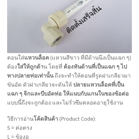
ตอนใส่
แหวนล็อค
(แหวนสีขาว ที่มีด้านนึงเป็นแฉก ๆ)
ต้อง
ใส่ให้ถูกด้า
น โดยที่
ต้องหันด้านที่เป็นแฉก ๆ ไป
ทางปลายท่อเท่านั้น
ถึงจะทำให้ตอนที่รูดฝาเกลียวมา
ขันอัด ตัวฝาเกลียวจะดันให้
ปลายแหวนล็อคที่เป็น
แฉก ๆ จิกและบีบอัดท่อ
ให้แนบกับแกนในของข้อต่อ
แบบนี้ถึงจะถูกต้อง และไม่รั่วซึมตลอดอายุใช้งาน
วิธีการอ่าน
โค้ดสินค้า
(Product Code):
S = ต่อตรง
L = ข้องอ